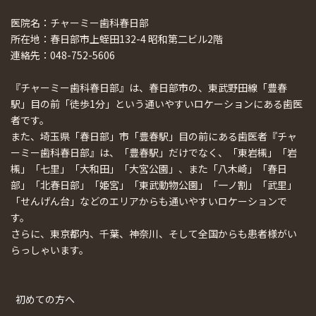
医院名：チャーミー歯科春日部
所在地：春日部市上蛭田132-4 昭和第二ビル2階
連絡先：048-752-5606
『チャーミー歯科春日部』は、春日部市の、東武野田線「豊春
駅」目の前「徒歩1分」という通いやすいロケーションにある歯医
者です。
また、埼玉県「春日部」市「豊春駅」目の前にある歯医者『チャ
ーミー歯科春日部』は、「豊春駅」だけでなく、「東岩槻」「岩
槻」「七里」「大和田」「大宮公園」、また「八木崎」「春日
部」「北春日部」「姫宮」「東武動物公園」「一ノ割」「武里」
「せんげん台」などのエリアからも通いやすいロケーションで
す。
さらに、東京都内、千葉、神奈川、そして全国からも患者様がい
らっしゃいます。
初めての方へ