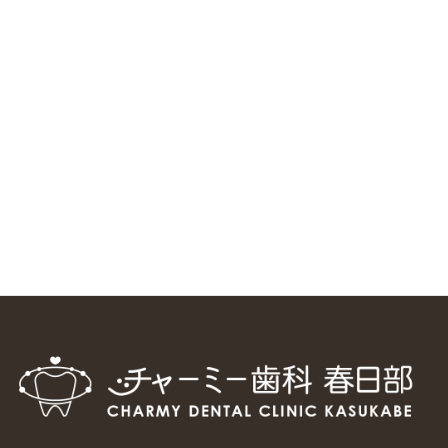
ニューヨーク大学 歯学部に視察に来ました
2025/1/25
中国からのツアーの一団50人がパルフェクリニックを見学
しました
2024/11/17
スマーティ矯正をしている中国人歯科医師に対して神奈川歯
科大学の見学ツアーを企画しました
2024/10/29
マウスピース矯正システム「スマーティー（Smartee）」が
日本初上陸
2024/9/11
ホーチミンで1番のインプラント施設を訪問
2024/8/15