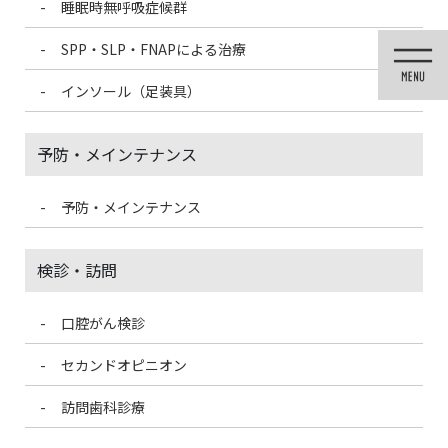
睡眠時無呼吸症候群
コ
ナ
ン
ビ
SPP・SLP・FNAPによる治療
テ
ゲ
ン
ー
インソール（足装具）
ツ
シ
に
ョ
移
ン
予防・メインテナンス
動
に
移
動
予防・メインテナンス
歯科医療情報ブログ
検診・訪問
口腔がん検診
HOME
歯科医療情報ブログ
夏の疲れに酸素ルーム
セカンドオピニオン
2020/9/6
訪問歯科診療
歯科医療情報ブログ