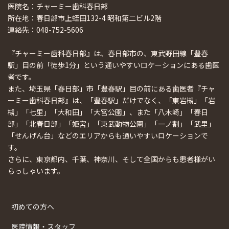
医院名：チャーミー歯科春日部
所在地：春日部市上蛭田132-4 昭和第二ビル2階
連絡先：048-752-5606
『チャーミー歯科春日部』は、春日部市の、東武野田線「豊春
駅」目の前「徒歩1分」という通いやすいロケーションにある歯医
者です。
また、埼玉県「春日部」市「豊春駅」目の前にある歯医者『チャ
ーミー歯科春日部』は、「豊春駅」だけでなく、「東岩槻」「岩
槻」「七里」「大和田」「大宮公園」、また「八木崎」「春日
部」「北春日部」「姫宮」「東武動物公園」「一ノ割」「武里」
「せんげん台」などのエリアからも通いやすいロケーションで
す。
さらに、東京都内、千葉、神奈川、そして全国からも患者様がい
らっしゃいます。
初めての方へ
医院情報・スタッフ