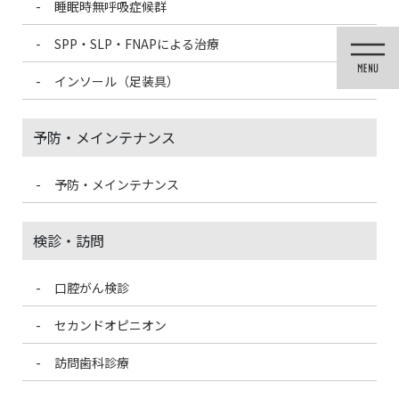
睡眠時無呼吸症候群
コ
ナ
ン
ビ
SPP・SLP・FNAPによる治療
テ
ゲ
ン
ー
インソール（足装具）
ツ
シ
に
ョ
移
ン
予防・メインテナンス
動
に
移
動
予防・メインテナンス
投稿
検診・訪問
口腔がん検診
HOME
喫煙とむし歯の関係
9E5873E9-9CAE-4FD1-A796-D892A2137313-e1550116621104-150×150
セカンドオピニオン
訪問歯科診療
2021/3/13