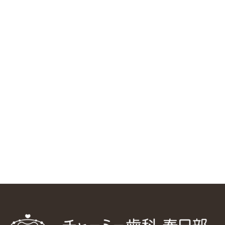
RSS（メディプラングループニュース）
ニューヨーク大学 歯学部に視察に来ました
2025/1/25
中国からのツアーの一団50人がパルフェクリニックを見学
しました
2024/11/17
スマーティ矯正をしている中国人歯科医師に対して神奈川歯
科大学の見学ツアーを企画しました
2024/10/29
マウスピース矯正システム「スマーティー（Smartee）」が
日本初上陸
2024/9/11
ホーチミンで1番のインプラント施設を訪問
2024/8/15