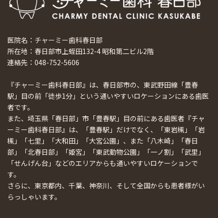
医院名：チャーミー歯科春日部
所在地：春日部市上蛭田132-4 昭和第二ビル2階
連絡先：048-752-5606
『チャーミー歯科春日部』は、春日部市の、東武野田線「豊春
駅」目の前「徒歩1分」という通いやすいロケーションにある歯医
者です。
また、埼玉県「春日部」市「豊春駅」目の前にある歯医者『チャ
ーミー歯科春日部』は、「豊春駅」だけでなく、「東岩槻」「岩
槻」「七里」「大和田」「大宮公園」、また「八木崎」「春日
部」「北春日部」「姫宮」「東武動物公園」「一ノ割」「武里」
「せんげん台」などのエリアからも通いやすいロケーションで
す。
さらに、東京都内、千葉、神奈川、そして全国からも患者様がい
らっしゃいます。