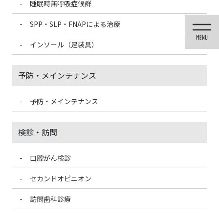
睡眠時無呼吸症候群
コ
ナ
ン
ビ
SPP・SLP・FNAPによる治療
テ
ゲ
ン
ー
インソール（足装具）
ツ
シ
に
ョ
移
ン
予防・メインテナンス
動
に
移
動
予防・メインテナンス
投稿
検診・訪問
口腔がん検診
HOME
唾液腺マッサージをして潤いのある口腔内に！
63F4793A-7193-4D81-AF7A-7FDB1C9BF305-300×264
セカンドオピニオン
訪問歯科診療
2021/4/19