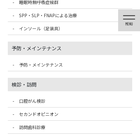
睡眠時無呼吸症候群
コ
ナ
ン
ビ
SPP・SLP・FNAPによる治療
テ
ゲ
ン
ー
インソール（足装具）
ツ
シ
に
ョ
移
ン
予防・メインテナンス
動
に
移
動
予防・メインテナンス
投稿
検診・訪問
口腔がん検診
HOME
咬合圧測定が出来ます。
5EB443D6-57A8-4C9E-BEC6-71023223E618-300×225
セカンドオピニオン
訪問歯科診療
2021/3/13