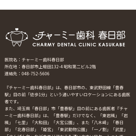
医院名：チャーミー歯科春日部
所在地：春日部市上蛭田132-4 昭和第二ビル2階
連絡先：048-752-5606
『チャーミー歯科春日部』は、春日部市の、東武野田線「豊春
駅」目の前「徒歩1分」という通いやすいロケーションにある歯医
者です。
また、埼玉県「春日部」市「豊春駅」目の前にある歯医者『チャ
ーミー歯科春日部』は、「豊春駅」だけでなく、「東岩槻」「岩
槻」「七里」「大和田」「大宮公園」、また「八木崎」「春日
部」「北春日部」「姫宮」「東武動物公園」「一ノ割」「武里」