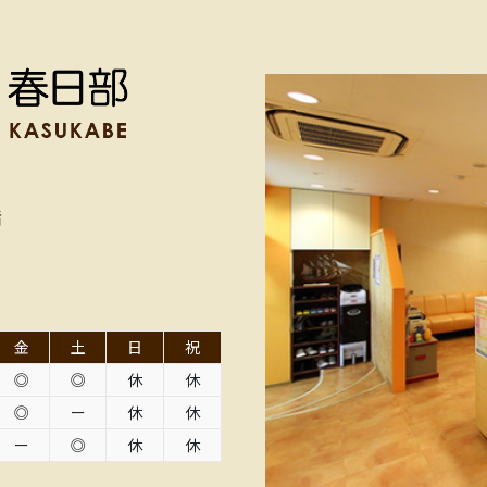
階
金
土
日
祝
◎
◎
休
休
◎
ー
休
休
ー
◎
休
休