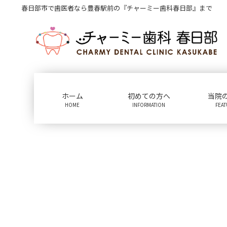
コ
ナ
春日部市で歯医者なら豊春駅前の『チャーミー歯科春日部』まで
ン
ビ
テ
ゲ
ン
ー
ツ
シ
に
ョ
移
ン
動
に
ホーム
初めての方へ
当院
移
HOME
INFORMATION
FEA
動