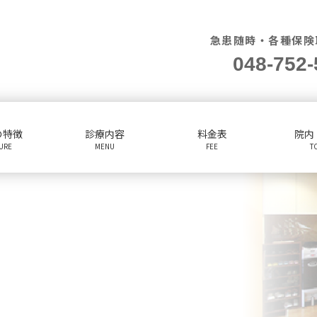
急患随時・各種保険
048-752-
の特徴
診療内容
料金表
院内
TURE
MENU
FEE
T