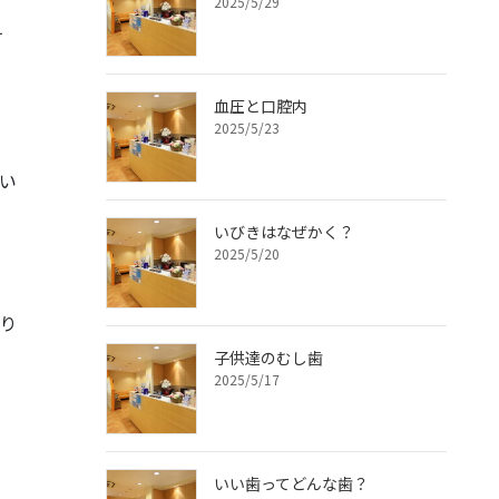
2025/5/29
す
血圧と口腔内
2025/5/23
い
いびきはなぜかく？
2025/5/20
り
子供達のむし歯
2025/5/17
いい歯ってどんな歯？