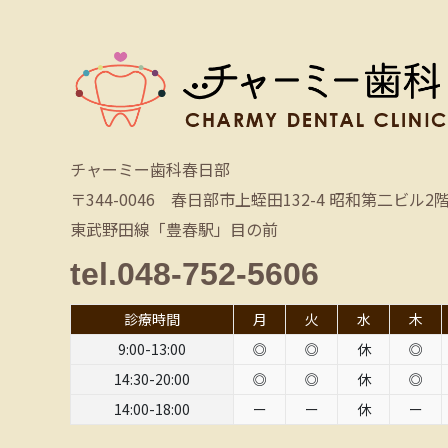
チャーミー歯科春日部
〒344-0046 春日部市上蛭田132-4 昭和第二ビル2
東武野田線「豊春駅」目の前
tel.048-752-5606
診療時間
月
火
水
木
9:00-13:00
◎
◎
休
◎
14:30-20:00
◎
◎
休
◎
14:00-18:00
ー
ー
休
ー