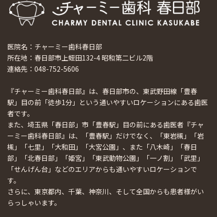
医院名：チャーミー歯科春日部
所在地：春日部市上蛭田132-4 昭和第二ビル2階
連絡先：048-752-5606
『チャーミー歯科春日部』は、春日部市の、東武野田線「豊春
駅」目の前「徒歩1分」という通いやすいロケーションにある歯医
者です。
また、埼玉県「春日部」市「豊春駅」目の前にある歯医者『チャ
ーミー歯科春日部』は、「豊春駅」だけでなく、「東岩槻」「岩
槻」「七里」「大和田」「大宮公園」、また「八木崎」「春日
部」「北春日部」「姫宮」「東武動物公園」「一ノ割」「武里」
「せんげん台」などのエリアからも通いやすいロケーションで
す。
さらに、東京都内、千葉、神奈川、そして全国からも患者様がい
らっしゃいます。