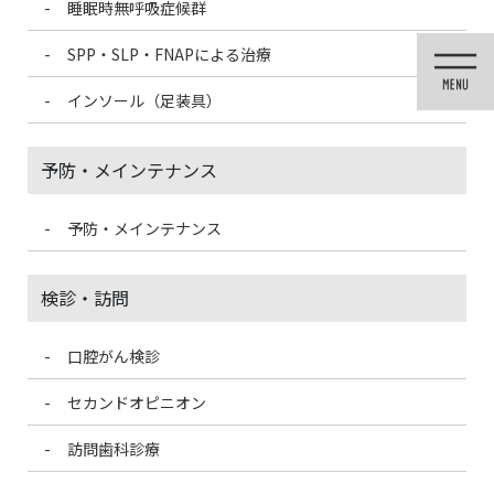
睡眠時無呼吸症候群
コ
ナ
ン
ビ
SPP・SLP・FNAPによる治療
テ
ゲ
ン
ー
インソール（足装具）
ツ
シ
に
ョ
移
ン
予防・メインテナンス
動
に
移
動
予防・メインテナンス
投稿
検診・訪問
口腔がん検診
HOME
味を感じる場所って？
FCFAF98D-7BE1-47A9-8FA0-C3DD86FF2466-300×200
セカンドオピニオン
訪問歯科診療
2021/3/13