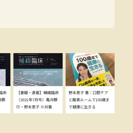
臨床
【書籍・連載】補綴臨床
野本恵子 著：口腔ケア
ボトッ
井勝
（2021年7月号）亀井勝
と酸素ルームで100歳ま
載につ
行・野本恵子 ※共著
で健康に生きる
野本恵