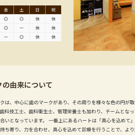
金
土
日
祝
◎
◎
休
休
◎
ー
休
休
ー
◎
休
休
クの由来について
クは、中心に歯のマークがあり、その周りを様々な色の円が取
歯科技工士、歯科衛生士、管理栄養士も加わり、チームとなっ
合いとなっています。 一番上にあるハートは「真心を込めて」
持ち寄り、力を合わせ、真心を込めて診療を行うことで、より