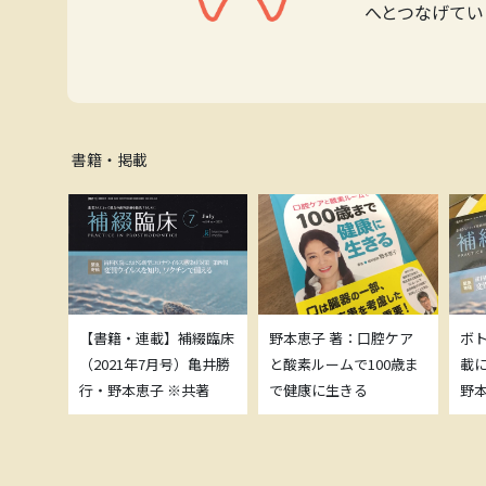
へとつなげてい
書籍・掲載
補綴臨床
【書籍・連載】補綴臨床
野本恵子 著：口腔ケア
ボ
）亀井勝
（2021年7月号）亀井勝
と酸素ルームで100歳ま
載
共著
行・野本恵子 ※共著
で健康に生きる
野