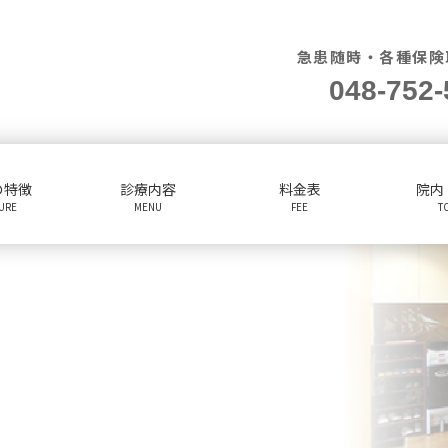
急患随時・各種保険
048-752-
の特徴
診療内容
料金表
院内
TURE
MENU
FEE
T