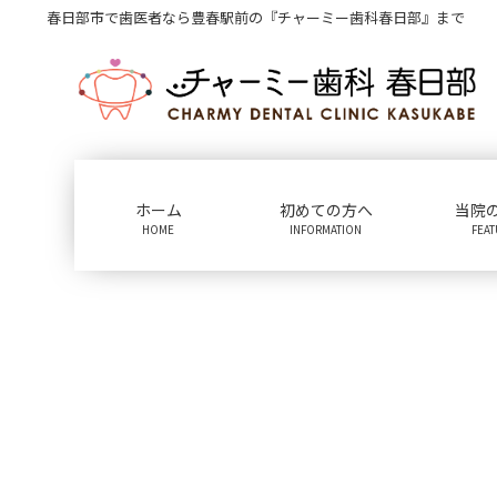
コ
ナ
春日部市で歯医者なら豊春駅前の『チャーミー歯科春日部』まで
ン
ビ
テ
ゲ
ン
ー
ツ
シ
に
ョ
移
ン
動
に
ホーム
初めての方へ
当院
移
HOME
INFORMATION
FEA
動