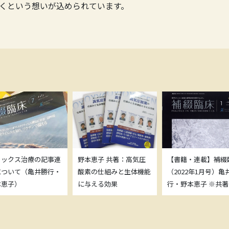
くという想いが込められています。
トックス治療の記事連
野本恵子 共著：高気圧
【書籍・連載】補綴
について（亀井勝行・
酸素の仕組みと生体機能
（2022年1月号）亀
本恵子）
に与える効果
行・野本恵子 ※共著