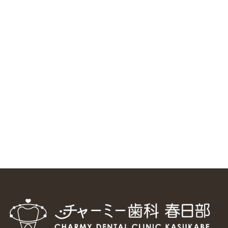
RSS（メディプラングループニュース）
ニューヨーク大学 歯学部に視察に来ました
2025/1/25
中国からのツアーの一団50人がパルフェクリニックを見学
しました
2024/11/17
スマーティ矯正をしている中国人歯科医師に対して神奈川歯
科大学の見学ツアーを企画しました
2024/10/29
マウスピース矯正システム「スマーティー（Smartee）」が
日本初上陸
2024/9/11
ホーチミンで1番のインプラント施設を訪問
2024/8/15