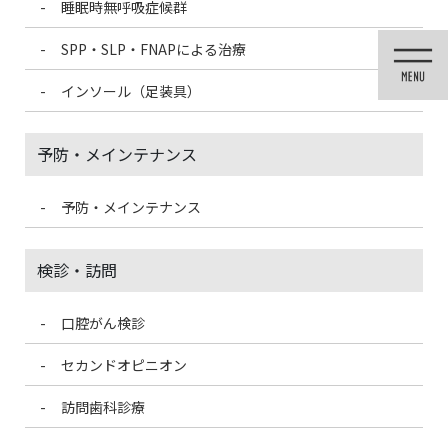
睡眠時無呼吸症候群
コ
ナ
ン
ビ
SPP・SLP・FNAPによる治療
テ
ゲ
ン
ー
インソール（足装具）
ツ
シ
に
ョ
移
ン
予防・メインテナンス
動
に
移
動
予防・メインテナンス
医院ブログ
検診・訪問
口腔がん検診
HOME
医院ブログ
口腔カンジダ症
セカンドオピニオン
2023/6/12
訪問歯科診療
医院ブログ