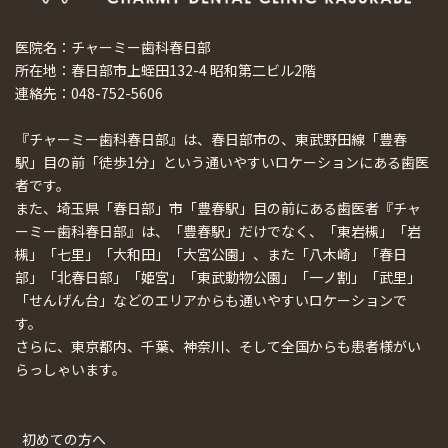
医院名：チャーミー歯科春日部
所在地：春日部市上蛭田132-4 昭和第二ビル2階
連絡先：048-752-5606
『チャーミー歯科春日部』は、春日部市の、東武野田線「豊春
駅」目の前「徒歩1分」という通いやすいロケーションにある歯医
者です。
また、埼玉県「春日部」市「豊春駅」目の前にある歯医者『チャ
ーミー歯科春日部』は、「豊春駅」だけでなく、「東岩槻」「岩
槻」「七里」「大和田」「大宮公園」、また「八木崎」「春日
部」「北春日部」「姫宮」「東武動物公園」「一ノ割」「武里」
「せんげん台」などのエリアからも通いやすいロケーションで
す。
さらに、東京都内、千葉、神奈川、そして全国からも患者様がい
らっしゃいます。
初めての方へ