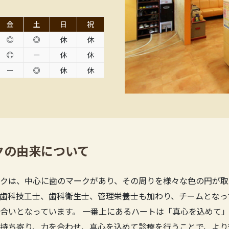
金
土
日
祝
◎
◎
休
休
◎
ー
休
休
ー
◎
休
休
クの由来について
クは、中心に歯のマークがあり、その周りを様々な色の円が取
歯科技工士、歯科衛生士、管理栄養士も加わり、チームとなっ
合いとなっています。 一番上にあるハートは「真心を込めて」
持ち寄り、力を合わせ、真心を込めて診療を行うことで、より