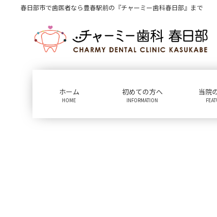
コ
ナ
春日部市で歯医者なら豊春駅前の『チャーミー歯科春日部』まで
ン
ビ
テ
ゲ
ン
ー
ツ
シ
に
ョ
移
ン
動
に
ホーム
初めての方へ
当院
移
HOME
INFORMATION
FEA
動