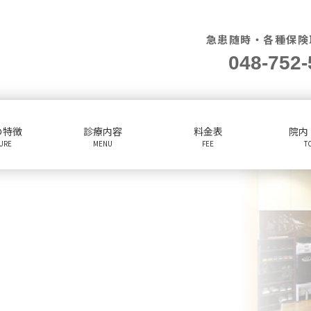
急患随時・各種保険
048-752-
の特徴
診療内容
料金表
院内
TURE
MENU
FEE
T