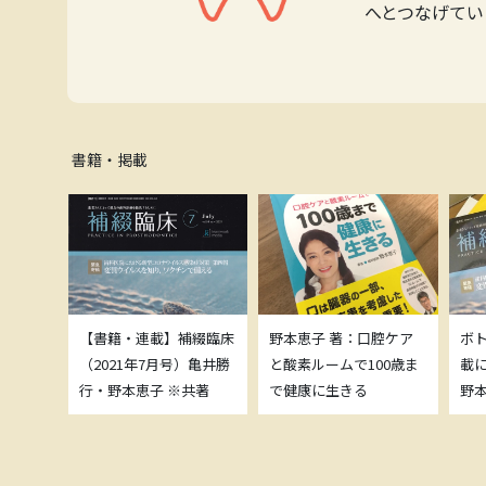
へとつなげてい
書籍・掲載
補綴臨床
【書籍・連載】補綴臨床
野本恵子 著：口腔ケア
ボ
）亀井勝
（2021年7月号）亀井勝
と酸素ルームで100歳ま
載
共著
行・野本恵子 ※共著
で健康に生きる
野