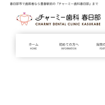
コ
ナ
春日部市で歯医者なら豊春駅前の『チャーミー歯科春日部』まで
ン
ビ
テ
ゲ
ン
ー
ツ
シ
に
ョ
移
ン
動
に
ホーム
初めての方へ
当院
移
HOME
INFORMATION
FEA
動