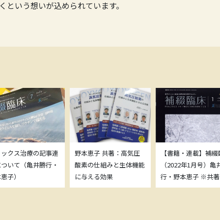
くという想いが込められています。
トックス治療の記事連
野本恵子 共著：高気圧
【書籍・連載】補綴
について（亀井勝行・
酸素の仕組みと生体機能
（2022年1月号）亀
本恵子）
に与える効果
行・野本恵子 ※共著