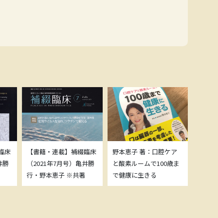
臨床
【書籍・連載】補綴臨床
野本恵子 著：口腔ケア
ボトッ
井勝
（2021年7月号）亀井勝
と酸素ルームで100歳ま
載につ
行・野本恵子 ※共著
で健康に生きる
野本恵