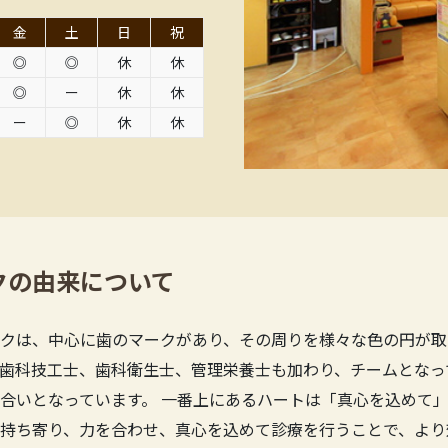
金
土
日
祝
◎
◎
休
休
◎
ー
休
休
ー
◎
休
休
クの由来について
クは、中心に歯のマークがあり、その周りを様々な色の円が取
歯科技工士、歯科衛生士、管理栄養士も加わり、チームとなっ
合いとなっています。 一番上にあるハートは「真心を込めて」
持ち寄り、力を合わせ、真心を込めて診療を行うことで、より