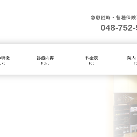
急患随時・各種保険
048-752-
の特徴
診療内容
料金表
院内
TURE
MENU
FEE
T