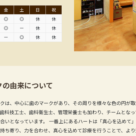
金
土
日
祝
◎
◎
休
休
◎
ー
休
休
ー
◎
休
休
クの由来について
クは、中心に歯のマークがあり、その周りを様々な色の円が取
歯科技工士、歯科衛生士、管理栄養士も加わり、チームとなっ
合いとなっています。 一番上にあるハートは「真心を込めて」
持ち寄り、力を合わせ、真心を込めて診療を行うことで、より