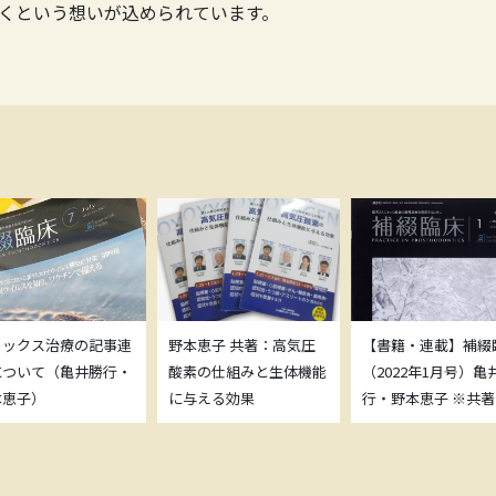
くという想いが込められています。
トックス治療の記事連
野本恵子 共著：高気圧
【書籍・連載】補綴
について（亀井勝行・
酸素の仕組みと生体機能
（2022年1月号）亀
本恵子）
に与える効果
行・野本恵子 ※共著