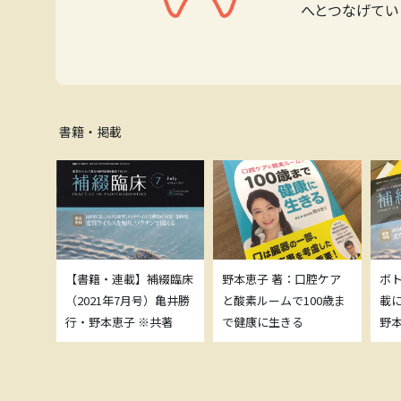
へとつなげてい
書籍・掲載
補綴臨床
【書籍・連載】補綴臨床
野本恵子 著：口腔ケア
ボ
）亀井勝
（2021年7月号）亀井勝
と酸素ルームで100歳ま
載
共著
行・野本恵子 ※共著
で健康に生きる
野