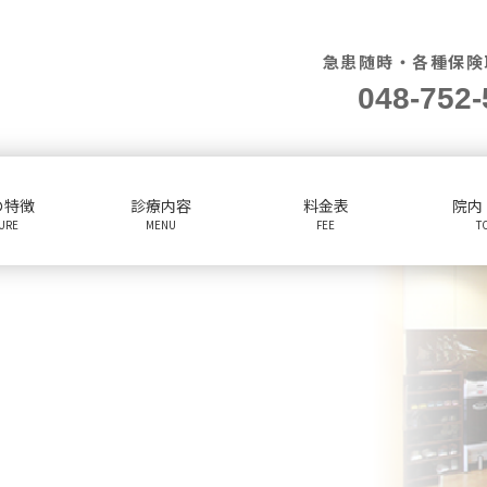
急患随時・各種保険
048-752-
の特徴
診療内容
料金表
院内
TURE
MENU
FEE
T