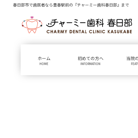
コ
ナ
春日部市で歯医者なら豊春駅前の『チャーミー歯科春日部』まで
ン
ビ
テ
ゲ
ン
ー
ツ
シ
に
ョ
移
ン
動
に
ホーム
初めての方へ
当院
移
HOME
INFORMATION
FEA
動