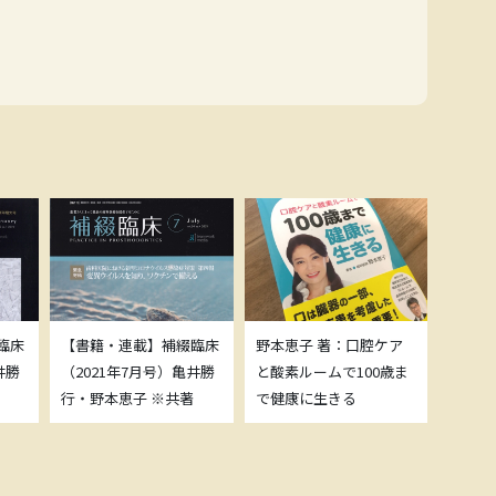
臨床
【書籍・連載】補綴臨床
野本恵子 著：口腔ケア
ボトッ
井勝
（2021年7月号）亀井勝
と酸素ルームで100歳ま
載につ
行・野本恵子 ※共著
で健康に生きる
野本恵