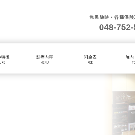
急患随時・各種保険
048-752-
の特徴
診療内容
料金表
院内
TURE
MENU
FEE
T