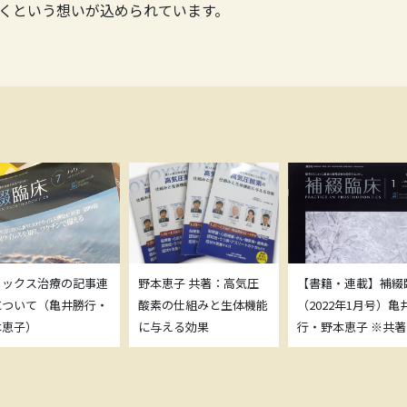
くという想いが込められています。
トックス治療の記事連
野本恵子 共著：高気圧
【書籍・連載】補綴
について（亀井勝行・
酸素の仕組みと生体機能
（2022年1月号）亀
本恵子）
に与える効果
行・野本恵子 ※共著