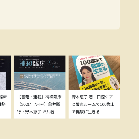
臨床
【書籍・連載】補綴臨床
野本恵子 著：口腔ケア
ボトッ
井勝
（2021年7月号）亀井勝
と酸素ルームで100歳ま
載につ
行・野本恵子 ※共著
で健康に生きる
野本恵