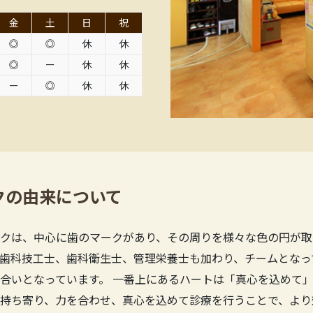
金
土
日
祝
◎
◎
休
休
◎
ー
休
休
ー
◎
休
休
クの由来について
クは、中心に歯のマークがあり、その周りを様々な色の円が取
歯科技工士、歯科衛生士、管理栄養士も加わり、チームとなっ
合いとなっています。 一番上にあるハートは「真心を込めて」
持ち寄り、力を合わせ、真心を込めて診療を行うことで、より