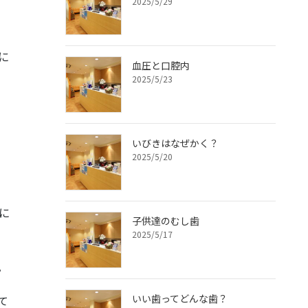
2025/5/29
に
血圧と口腔内
2025/5/23
いびきはなぜかく？
2025/5/20
に
子供達のむし歯
2025/5/17
。
いい歯ってどんな歯？
て