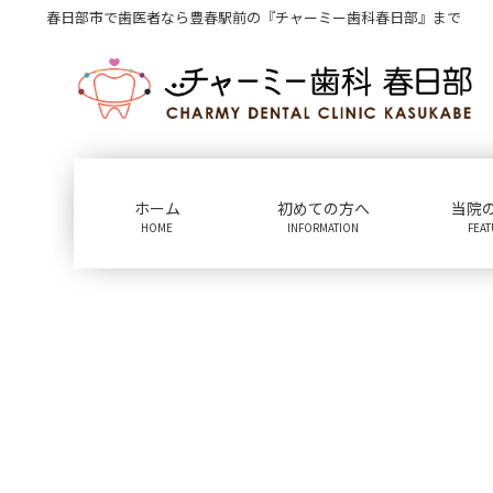
コ
ナ
春日部市で歯医者なら豊春駅前の『チャーミー歯科春日部』まで
ン
ビ
テ
ゲ
ン
ー
ツ
シ
に
ョ
移
ン
動
に
ホーム
初めての方へ
当院
移
HOME
INFORMATION
FEA
動