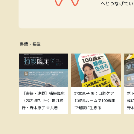
へとつなげてい
書籍・掲載
補綴臨床
【書籍・連載】補綴臨床
野本恵子 著：口腔ケア
ボ
）亀井勝
（2021年7月号）亀井勝
と酸素ルームで100歳ま
載
共著
行・野本恵子 ※共著
で健康に生きる
野