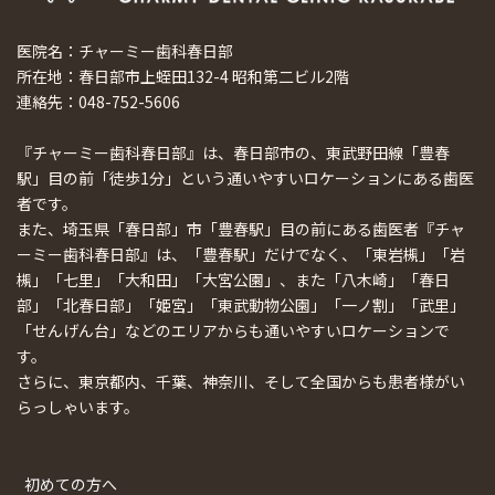
医院名：チャーミー歯科春日部
所在地：春日部市上蛭田132-4 昭和第二ビル2階
連絡先：048-752-5606
『チャーミー歯科春日部』は、春日部市の、東武野田線「豊春
駅」目の前「徒歩1分」という通いやすいロケーションにある歯医
者です。
また、埼玉県「春日部」市「豊春駅」目の前にある歯医者『チャ
ーミー歯科春日部』は、「豊春駅」だけでなく、「東岩槻」「岩
槻」「七里」「大和田」「大宮公園」、また「八木崎」「春日
部」「北春日部」「姫宮」「東武動物公園」「一ノ割」「武里」
「せんげん台」などのエリアからも通いやすいロケーションで
す。
さらに、東京都内、千葉、神奈川、そして全国からも患者様がい
らっしゃいます。
初めての方へ