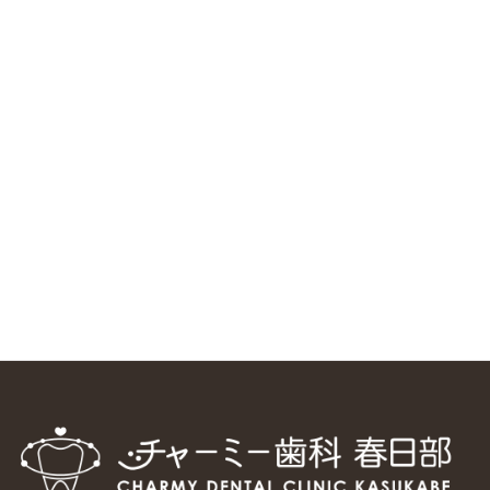
RSS（メディプラングループニュース）
ニューヨーク大学 歯学部に視察に来ました
2025/1/25
中国からのツアーの一団50人がパルフェクリニックを見学
しました
2024/11/17
スマーティ矯正をしている中国人歯科医師に対して神奈川歯
科大学の見学ツアーを企画しました
2024/10/29
マウスピース矯正システム「スマーティー（Smartee）」が
日本初上陸
2024/9/11
ホーチミンで1番のインプラント施設を訪問
2024/8/15