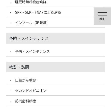
睡眠時無呼吸症候群
コ
ナ
ン
ビ
SPP・SLP・FNAPによる治療
テ
ゲ
ン
ー
インソール（足装具）
ツ
シ
に
ョ
移
ン
予防・メインテナンス
動
に
移
動
予防・メインテナンス
投稿
検診・訪問
口腔がん検診
HOME
八重歯が可愛いという感覚は日本だけ！？
061D93DC-DCD6-4E95-9F11-B7592A4B0637-150×150
セカンドオピニオン
訪問歯科診療
2021/4/19