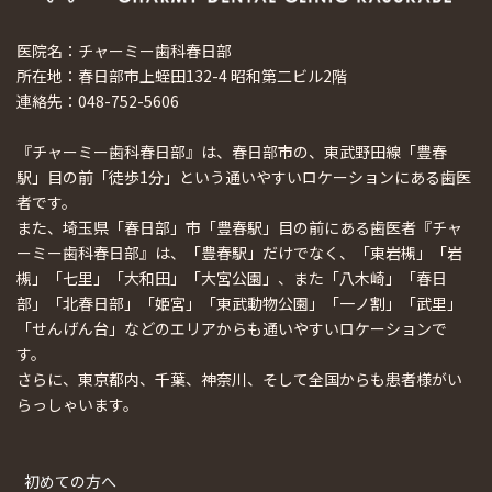
医院名：チャーミー歯科春日部
所在地：春日部市上蛭田132-4 昭和第二ビル2階
連絡先：048-752-5606
『チャーミー歯科春日部』は、春日部市の、東武野田線「豊春
駅」目の前「徒歩1分」という通いやすいロケーションにある歯医
者です。
また、埼玉県「春日部」市「豊春駅」目の前にある歯医者『チャ
ーミー歯科春日部』は、「豊春駅」だけでなく、「東岩槻」「岩
槻」「七里」「大和田」「大宮公園」、また「八木崎」「春日
部」「北春日部」「姫宮」「東武動物公園」「一ノ割」「武里」
「せんげん台」などのエリアからも通いやすいロケーションで
す。
さらに、東京都内、千葉、神奈川、そして全国からも患者様がい
らっしゃいます。
初めての方へ