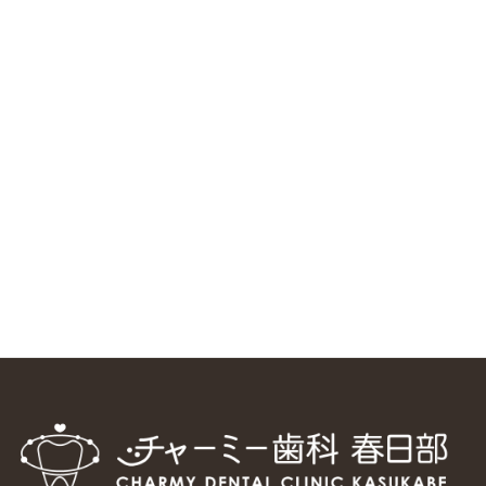
RSS（メディプラングループニュース）
ニューヨーク大学 歯学部に視察に来ました
2025/1/25
中国からのツアーの一団50人がパルフェクリニックを見学
しました
2024/11/17
スマーティ矯正をしている中国人歯科医師に対して神奈川歯
科大学の見学ツアーを企画しました
2024/10/29
マウスピース矯正システム「スマーティー（Smartee）」が
日本初上陸
2024/9/11
ホーチミンで1番のインプラント施設を訪問
2024/8/15