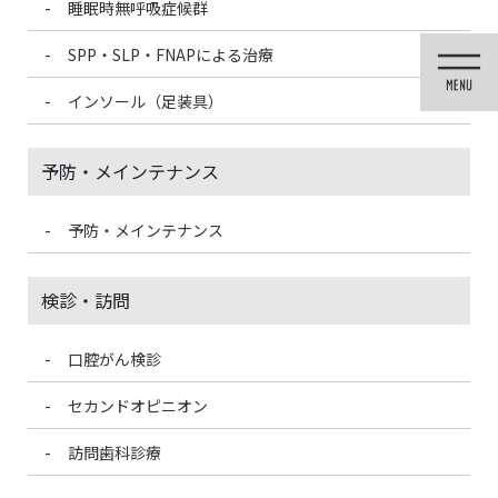
睡眠時無呼吸症候群
コ
ナ
ン
ビ
SPP・SLP・FNAPによる治療
テ
ゲ
ン
ー
インソール（足装具）
ツ
シ
に
ョ
移
ン
予防・メインテナンス
動
に
移
動
予防・メインテナンス
投稿
検診・訪問
口腔がん検診
HOME
入れ歯が合わなくなる原因
608ab370ee2f1e24191b311325f96bdf_t-150×150
セカンドオピニオン
訪問歯科診療
2021/3/8