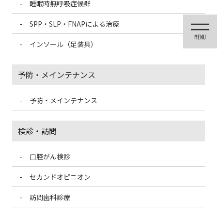
睡眠時無呼吸症候群
コ
ナ
ン
ビ
SPP・SLP・FNAPによる治療
テ
ゲ
ン
ー
インソール（足装具）
ツ
シ
に
ョ
移
ン
予防・メインテナンス
動
に
移
動
予防・メインテナンス
歯科医療情報ブログ
検診・訪問
口腔がん検診
HOME
歯科医療情報ブログ
入れ歯が合わなくなる原因
セカンドオピニオン
2020/12/23
訪問歯科診療
歯科医療情報ブログ