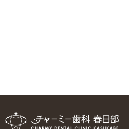
RSS（メディプラングループニュース）
ニューヨーク大学 歯学部に視察に来ました
2025/1/25
中国からのツアーの一団50人がパルフェクリニックを見学
しました
2024/11/17
スマーティ矯正をしている中国人歯科医師に対して神奈川歯
科大学の見学ツアーを企画しました
2024/10/29
マウスピース矯正システム「スマーティー（Smartee）」が
日本初上陸
2024/9/11
ホーチミンで1番のインプラント施設を訪問
2024/8/15