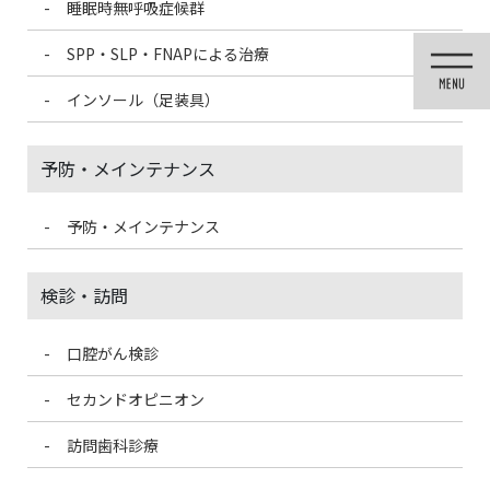
睡眠時無呼吸症候群
コ
ナ
ン
ビ
SPP・SLP・FNAPによる治療
テ
ゲ
ン
ー
インソール（足装具）
ツ
シ
に
ョ
移
ン
予防・メインテナンス
動
に
移
動
予防・メインテナンス
投稿
検診・訪問
口腔がん検診
HOME
入れ歯が合わない時は
60B5B63E-3158-4274-94C7-8354F901F7AD-150×150
セカンドオピニオン
訪問歯科診療
2021/3/13