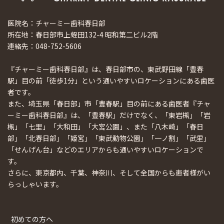
医院名：チャーミー歯科春日部
所在地：春日部市上蛭田132-4 昭和第二ビル2階
連絡先：048-752-5606
『チャーミー歯科春日部』は、春日部市の、東武野田線「豊春
駅」目の前「徒歩1分」という通いやすいロケーションにある歯医
者です。
また、埼玉県「春日部」市「豊春駅」目の前にある歯医者『チャ
ーミー歯科春日部』は、「豊春駅」だけでなく、「東岩槻」「岩
槻」「七里」「大和田」「大宮公園」、また「八木崎」「春日
部」「北春日部」「姫宮」「東武動物公園」「一ノ割」「武里」
「せんげん台」などのエリアからも通いやすいロケーションで
す。
さらに、東京都内、千葉、神奈川、そして全国からも患者様がい
らっしゃいます。
初めての方へ