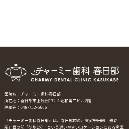
マウスピース矯正システム「スマーティー（Smartee）」が
日本初上陸
2024/9/11
ホーチミンで1番のインプラント施設を訪問
2024/8/15
医院名：チャーミー歯科春日部
所在地：春日部市上蛭田132-4 昭和第二ビル2階
連絡先：048-752-5606
『チャーミー歯科春日部』は、春日部市の、東武野田線「豊春
駅」目の前「徒歩1分」という通いやすいロケーションにある歯医