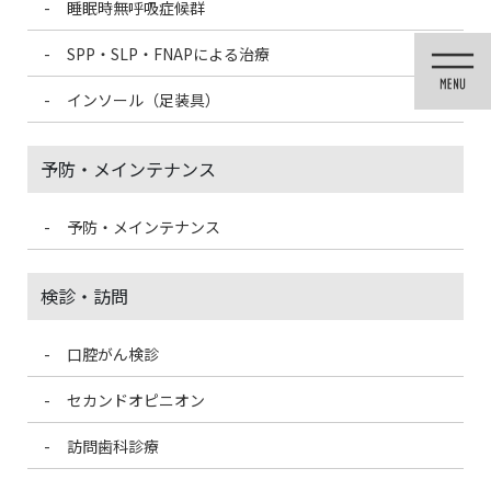
睡眠時無呼吸症候群
コ
ナ
ン
ビ
SPP・SLP・FNAPによる治療
テ
ゲ
ン
ー
インソール（足装具）
ツ
シ
に
ョ
移
ン
予防・メインテナンス
動
に
移
動
予防・メインテナンス
投稿
検診・訪問
口腔がん検診
HOME
光学印象って何？
IMG_2700
セカンドオピニオン
2022/6/15
訪問歯科診療
IMG_2700