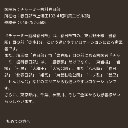
医院名：チャーミー歯科春日部
所在地：春日部市上蛭田132-4 昭和第二ビル2階
連絡先：048-752-5606
『チャーミー歯科春日部』は、春日部市の、東武野田線「豊春
駅」目の前「徒歩1分」という通いやすいロケーションにある歯医
者です。
また、埼玉県「春日部」市「豊春駅」目の前にある歯医者『チャ
ーミー歯科春日部』は、「豊春駅」だけでなく、「東岩槻」「岩
槻」「七里」「大和田」「大宮公園」、また「八木崎」「春日
部」「北春日部」「姫宮」「東武動物公園」「一ノ割」「武里」
「せんげん台」などのエリアからも通いやすいロケーションで
す。
さらに、東京都内、千葉、神奈川、そして全国からも患者様がい
らっしゃいます。
初めての方へ