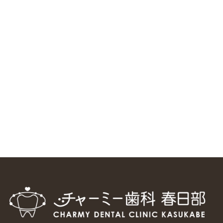
ニューヨーク大学 歯学部に視察に来ました
2025/1/25
中国からのツアーの一団50人がパルフェクリニックを見学
しました
2024/11/17
スマーティ矯正をしている中国人歯科医師に対して神奈川歯
科大学の見学ツアーを企画しました
2024/10/29
マウスピース矯正システム「スマーティー（Smartee）」が
日本初上陸
2024/9/11
ホーチミンで1番のインプラント施設を訪問
2024/8/15