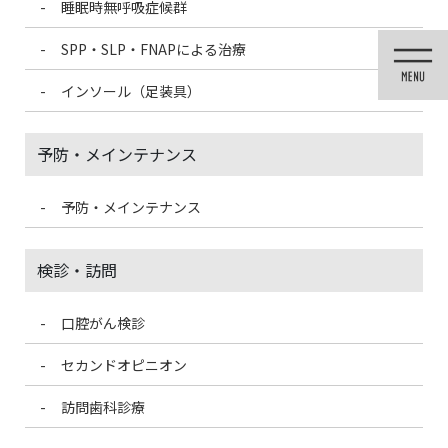
睡眠時無呼吸症候群
コ
ナ
ン
ビ
SPP・SLP・FNAPによる治療
テ
ゲ
ン
ー
インソール（足装具）
ツ
シ
に
ョ
移
ン
予防・メインテナンス
動
に
移
動
予防・メインテナンス
医院ブログ
検診・訪問
口腔がん検診
HOME
医院ブログ
低GI週間
セカンドオピニオン
2024/11/8
訪問歯科診療
医院ブログ