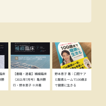
臨床
【書籍・連載】補綴臨床
野本恵子 著：口腔ケア
ボトッ
井勝
（2021年7月号）亀井勝
と酸素ルームで100歳ま
載につ
行・野本恵子 ※共著
で健康に生きる
野本恵