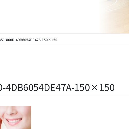
A51-860D-4DB6054DE47A-150×150
D-4DB6054DE47A-150×150