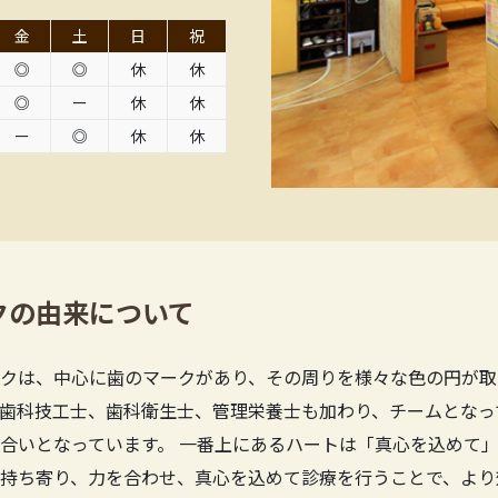
金
土
日
祝
◎
◎
休
休
◎
ー
休
休
ー
◎
休
休
クの由来について
クは、中心に歯のマークがあり、その周りを様々な色の円が取
歯科技工士、歯科衛生士、管理栄養士も加わり、チームとなっ
合いとなっています。 一番上にあるハートは「真心を込めて」
持ち寄り、力を合わせ、真心を込めて診療を行うことで、より