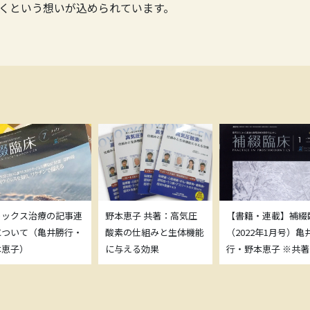
くという想いが込められています。
トックス治療の記事連
野本恵子 共著：高気圧
【書籍・連載】補綴
について（亀井勝行・
酸素の仕組みと生体機能
（2022年1月号）亀
本恵子）
に与える効果
行・野本恵子 ※共著