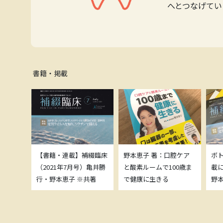
へとつなげてい
書籍・掲載
補綴臨床
【書籍・連載】補綴臨床
野本恵子 著：口腔ケア
ボ
）亀井勝
（2021年7月号）亀井勝
と酸素ルームで100歳ま
載
共著
行・野本恵子 ※共著
で健康に生きる
野