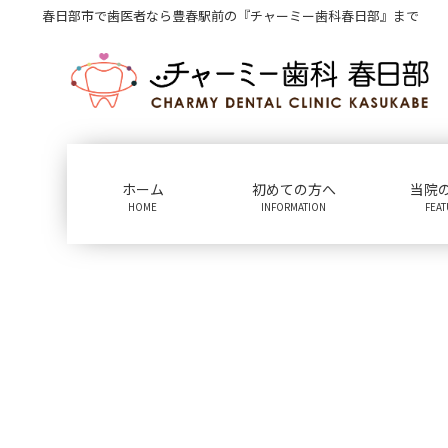
コ
ナ
春日部市で歯医者なら豊春駅前の『チャーミー歯科春日部』まで
ン
ビ
テ
ゲ
ン
ー
ツ
シ
に
ョ
移
ン
動
に
ホーム
初めての方へ
当院
移
HOME
INFORMATION
FEA
動