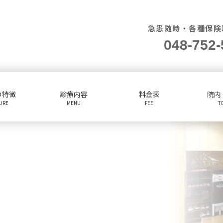
急患随時・各種保険
048-752-
の特徴
診療内容
料金表
院内
TURE
MENU
FEE
T