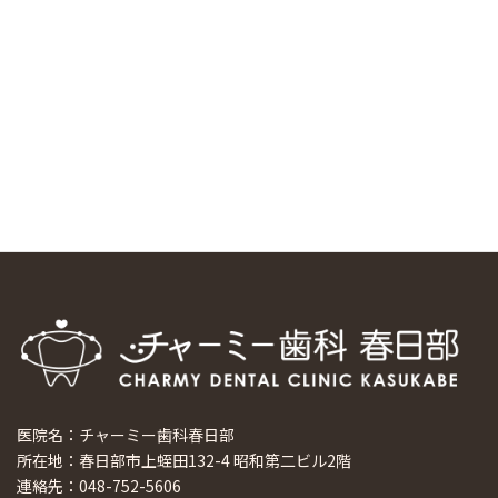
スマーティ矯正をしている中国人歯科医師に対して神奈川歯
科大学の見学ツアーを企画しました
2024/10/29
マウスピース矯正システム「スマーティー（Smartee）」が
日本初上陸
2024/9/11
ホーチミンで1番のインプラント施設を訪問
2024/8/15
医院名：チャーミー歯科春日部
所在地：春日部市上蛭田132-4 昭和第二ビル2階
連絡先：048-752-5606