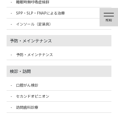
睡眠時無呼吸症候群
コ
ナ
ン
ビ
SPP・SLP・FNAPによる治療
テ
ゲ
ン
ー
インソール（足装具）
ツ
シ
に
ョ
移
ン
予防・メインテナンス
動
に
移
動
予防・メインテナンス
歯科医療情報ブログ
検診・訪問
口腔がん検診
HOME
歯科医療情報ブログ
乾燥の時期到来中！リップエステを受けてみませんか？
セカンドオピニオン
訪問歯科診療
2020/1/30