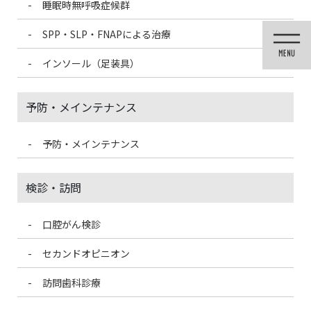
睡眠時無呼吸症候群
コ
ナ
ン
ビ
SPP・SLP・FNAPによる治療
テ
ゲ
ン
ー
インソール（足装具）
ツ
シ
に
ョ
移
ン
予防・メインテナンス
動
に
移
動
予防・メインテナンス
投稿
検診・訪問
口腔がん検診
HOME
久しぶりの来院の患者様からのお心遣い
432D297B-6662-4F3E-AFA2-FB62AC938E99-300×225
セカンドオピニオン
訪問歯科診療
2021/3/13