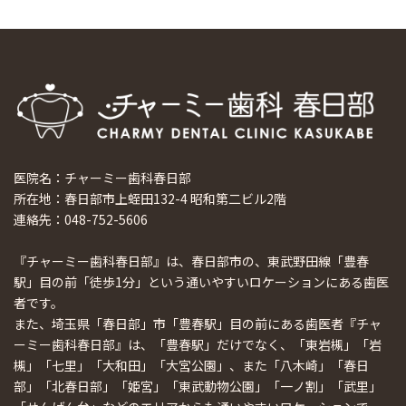
医院名：チャーミー歯科春日部
所在地：春日部市上蛭田132-4 昭和第二ビル2階
連絡先：048-752-5606
『チャーミー歯科春日部』は、春日部市の、東武野田線「豊春
駅」目の前「徒歩1分」という通いやすいロケーションにある歯医
者です。
また、埼玉県「春日部」市「豊春駅」目の前にある歯医者『チャ
ーミー歯科春日部』は、「豊春駅」だけでなく、「東岩槻」「岩
槻」「七里」「大和田」「大宮公園」、また「八木崎」「春日
部」「北春日部」「姫宮」「東武動物公園」「一ノ割」「武里」