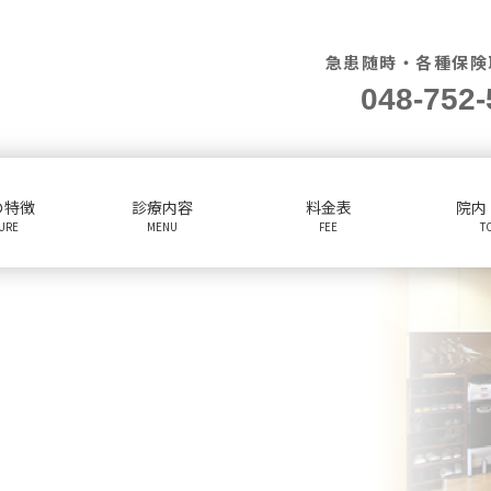
急患随時・各種保険
048-752-
の特徴
診療内容
料金表
院内
TURE
MENU
FEE
T