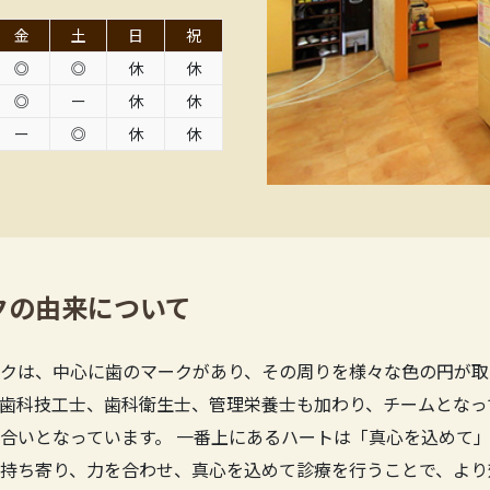
金
土
日
祝
◎
◎
休
休
◎
ー
休
休
ー
◎
休
休
クの由来について
クは、中心に歯のマークがあり、その周りを様々な色の円が取
歯科技工士、歯科衛生士、管理栄養士も加わり、チームとなっ
合いとなっています。 一番上にあるハートは「真心を込めて」
持ち寄り、力を合わせ、真心を込めて診療を行うことで、より