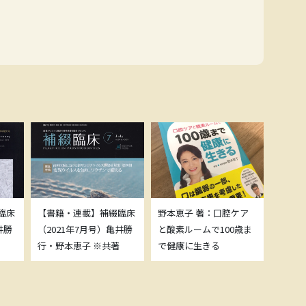
臨床
【書籍・連載】補綴臨床
野本恵子 著：口腔ケア
ボトッ
井勝
（2021年7月号）亀井勝
と酸素ルームで100歳ま
載につ
行・野本恵子 ※共著
で健康に生きる
野本恵