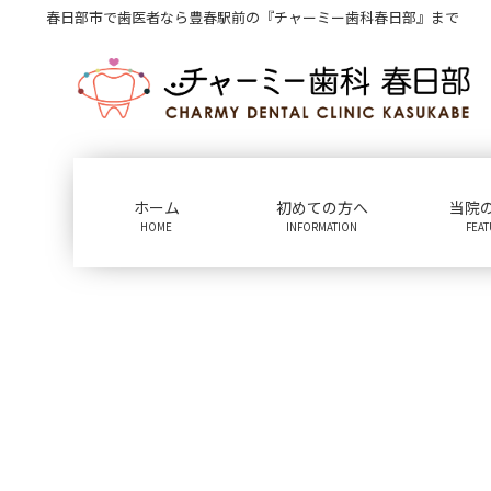
コ
ナ
春日部市で歯医者なら豊春駅前の『チャーミー歯科春日部』まで
ン
ビ
テ
ゲ
ン
ー
ツ
シ
に
ョ
移
ン
動
に
ホーム
初めての方へ
当院
移
HOME
INFORMATION
FEA
動