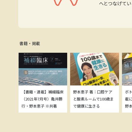
へとつなげてい
書籍・掲載
補綴臨床
【書籍・連載】補綴臨床
野本恵子 著：口腔ケア
ボ
）亀井勝
（2021年7月号）亀井勝
と酸素ルームで100歳ま
載
共著
行・野本恵子 ※共著
で健康に生きる
野