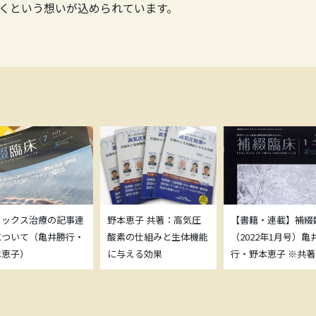
くという想いが込められています。
トックス治療の記事連
野本恵子 共著：高気圧
【書籍・連載】補綴
について（亀井勝行・
酸素の仕組みと生体機能
（2022年1月号）亀
本恵子）
に与える効果
行・野本恵子 ※共著