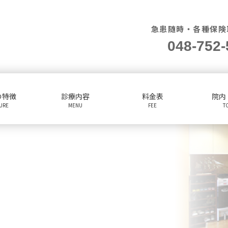
急患随時・各種保険
048-752-
の特徴
診療内容
料金表
院内
TURE
MENU
FEE
T