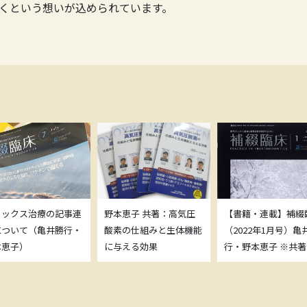
くという想いが込められています。
トックス治療の記事連
野本恵子 共著：高気圧
【書籍・連載】補綴
について（亀井勝行・
酸素の仕組みと生体機能
（2022年1月号）亀
本恵子）
に与える効果
行・野本恵子 ※共著