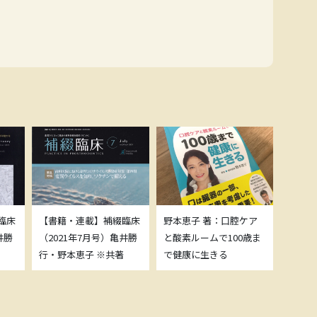
臨床
【書籍・連載】補綴臨床
野本恵子 著：口腔ケア
ボトッ
井勝
（2021年7月号）亀井勝
と酸素ルームで100歳ま
載につ
行・野本恵子 ※共著
で健康に生きる
野本恵