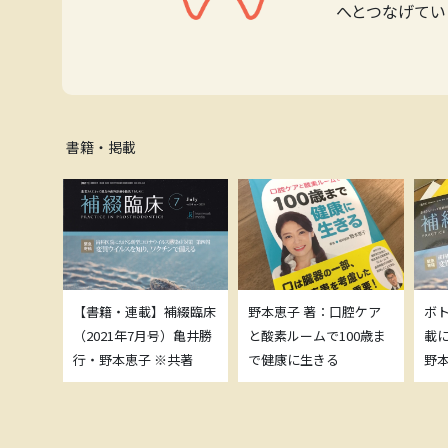
へとつなげてい
書籍・掲載
補綴臨床
【書籍・連載】補綴臨床
野本恵子 著：口腔ケア
ボ
）亀井勝
（2021年7月号）亀井勝
と酸素ルームで100歳ま
載
共著
行・野本恵子 ※共著
で健康に生きる
野