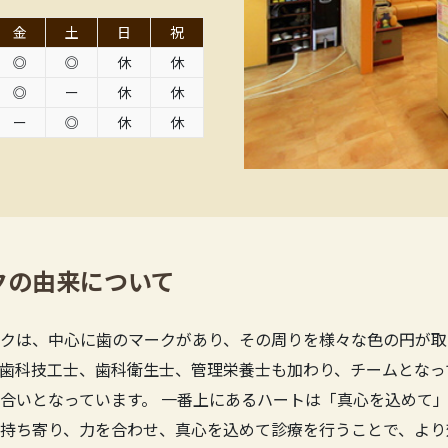
金
土
日
祝
◎
◎
休
休
◎
ー
休
休
ー
◎
休
休
クの由来について
クは、中心に歯のマークがあり、その周りを様々な色の円が取
歯科技工士、歯科衛生士、管理栄養士も加わり、チームとなっ
合いとなっています。 一番上にあるハートは「真心を込めて」
持ち寄り、力を合わせ、真心を込めて診療を行うことで、より