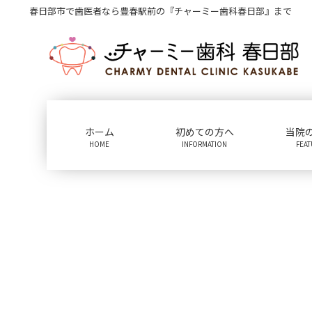
コ
ナ
春日部市で歯医者なら豊春駅前の『チャーミー歯科春日部』まで
ン
ビ
テ
ゲ
ン
ー
ツ
シ
に
ョ
移
ン
動
に
ホーム
初めての方へ
当院
移
HOME
INFORMATION
FEA
動