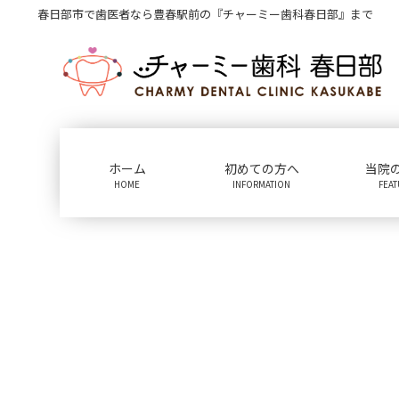
コ
ナ
春日部市で歯医者なら豊春駅前の『チャーミー歯科春日部』まで
ン
ビ
テ
ゲ
ン
ー
ツ
シ
に
ョ
移
ン
動
に
ホーム
初めての方へ
当院
移
HOME
INFORMATION
FEA
動