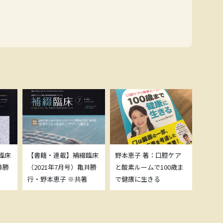
臨床
【書籍・連載】補綴臨床
野本恵子 著：口腔ケア
ボトッ
井勝
（2021年7月号）亀井勝
と酸素ルームで100歳ま
載につ
行・野本恵子 ※共著
で健康に生きる
野本恵