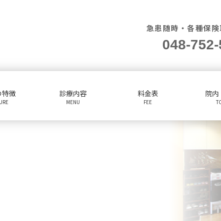
急患随時・各種保険
048-752-
の特徴
診療内容
料金表
院内
TURE
MENU
FEE
T