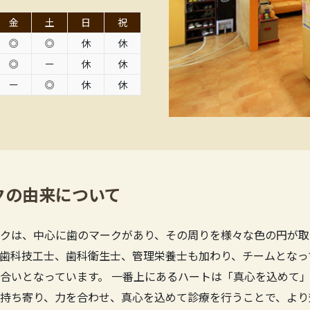
金
土
日
祝
◎
◎
休
休
◎
ー
休
休
ー
◎
休
休
クの由来について
クは、中心に歯のマークがあり、その周りを様々な色の円が取
歯科技工士、歯科衛生士、管理栄養士も加わり、チームとなっ
合いとなっています。 一番上にあるハートは「真心を込めて」
持ち寄り、力を合わせ、真心を込めて診療を行うことで、より