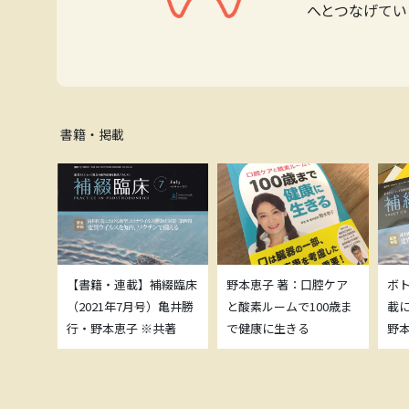
へとつなげてい
書籍・掲載
補綴臨床
【書籍・連載】補綴臨床
野本恵子 著：口腔ケア
ボ
）亀井勝
（2021年7月号）亀井勝
と酸素ルームで100歳ま
載
共著
行・野本恵子 ※共著
で健康に生きる
野