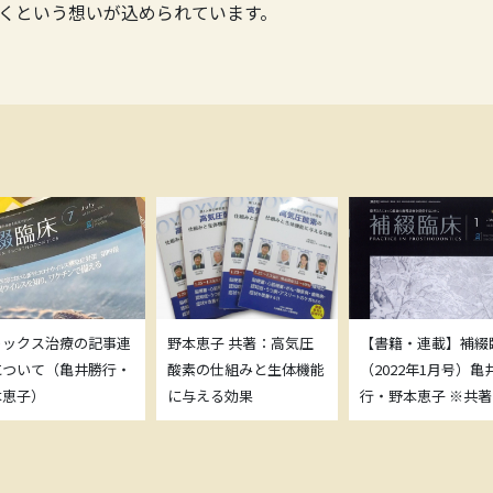
くという想いが込められています。
トックス治療の記事連
野本恵子 共著：高気圧
【書籍・連載】補綴
について（亀井勝行・
酸素の仕組みと生体機能
（2022年1月号）亀
本恵子）
に与える効果
行・野本恵子 ※共著