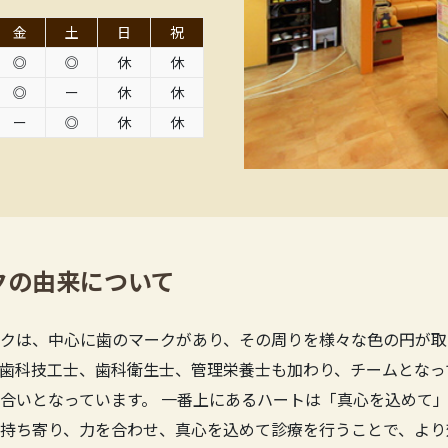
金
土
日
祝
◎
◎
休
休
◎
ー
休
休
ー
◎
休
休
クの由来について
クは、中心に歯のマークがあり、その周りを様々な色の円が取
歯科技工士、歯科衛生士、管理栄養士も加わり、チームとなっ
合いとなっています。 一番上にあるハートは「真心を込めて」
持ち寄り、力を合わせ、真心を込めて診療を行うことで、より