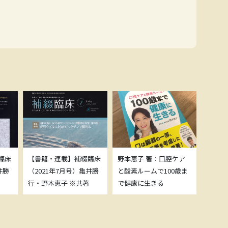
臨床
【書籍・連載】補綴臨床
野本恵子 著：口腔ケア
ボトッ
井勝
（2021年7月号）亀井勝
と酸素ルームで100歳ま
載につ
行・野本恵子 ※共著
で健康に生きる
野本恵