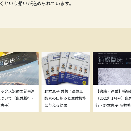
くという想いが込められています。
トックス治療の記事連
野本恵子 共著：高気圧
【書籍・連載】補綴
について（亀井勝行・
酸素の仕組みと生体機能
（2022年1月号）亀
本恵子）
に与える効果
行・野本恵子 ※共著