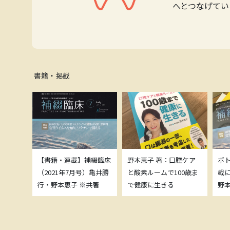
へとつなげてい
書籍・掲載
補綴臨床
【書籍・連載】補綴臨床
野本恵子 著：口腔ケア
ボ
）亀井勝
（2021年7月号）亀井勝
と酸素ルームで100歳ま
載
共著
行・野本恵子 ※共著
で健康に生きる
野