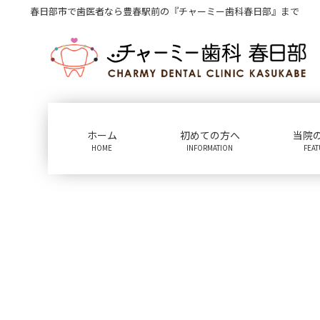
コ
ナ
春日部市で歯医者なら豊春駅前の『チャーミー歯科春日部』まで
ン
ビ
テ
ゲ
ン
ー
ツ
シ
に
ョ
移
ン
動
に
ホーム
初めての方へ
当院
移
HOME
INFORMATION
FEA
動