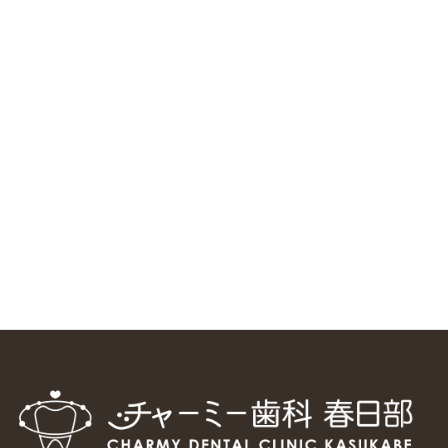
RSS（メディプラングループニュース）
ニューヨーク大学 歯学部に視察に来ました
2025/1/25
中国からのツアーの一団50人がパルフェクリニックを見学
しました
2024/11/17
スマーティ矯正をしている中国人歯科医師に対して神奈川歯
科大学の見学ツアーを企画しました
2024/10/29
マウスピース矯正システム「スマーティー（Smartee）」が
日本初上陸
2024/9/11
ホーチミンで1番のインプラント施設を訪問
2024/8/15