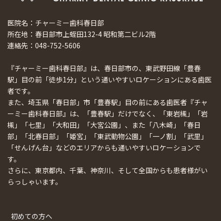
医院名：チャーミー歯科春日部
所在地：春日部市上蛭田132-4 昭和第二ビル2階
連絡先：048-752-5606
『チャーミー歯科春日部』は、春日部市の、東武野田線「豊春
駅」目の前「徒歩1分」という通いやすいロケーションにある歯医
者です。
また、埼玉県「春日部」市「豊春駅」目の前にある歯医者『チャ
ーミー歯科春日部』は、「豊春駅」だけでなく、「東岩槻」「岩
槻」「七里」「大和田」「大宮公園」、また「八木崎」「春日
部」「北春日部」「姫宮」「東武動物公園」「一ノ割」「武里」
「せんげん台」などのエリアからも通いやすいロケーションで
す。
さらに、東京都内、千葉、神奈川、そして全国からも患者様がい
らっしゃいます。
初めての方へ