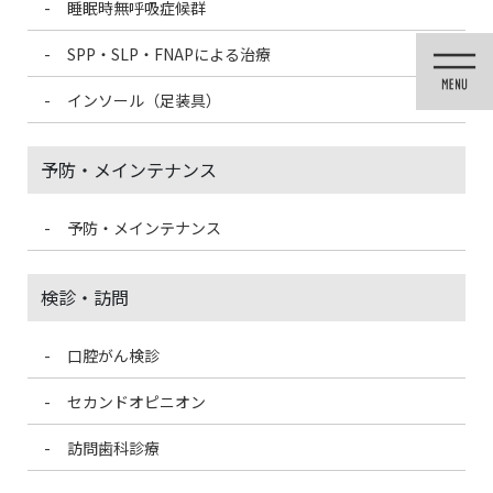
睡眠時無呼吸症候群
コ
ナ
ン
ビ
SPP・SLP・FNAPによる治療
テ
ゲ
ン
ー
インソール（足装具）
ツ
シ
に
ョ
移
ン
予防・メインテナンス
動
に
移
動
予防・メインテナンス
投稿
検診・訪問
口腔がん検診
HOME
マウスピースを使いましょう
7B861FCF-8D51-4678-9E1F-9450D4ABBCB0-150×150
セカンドオピニオン
訪問歯科診療
2021/3/14