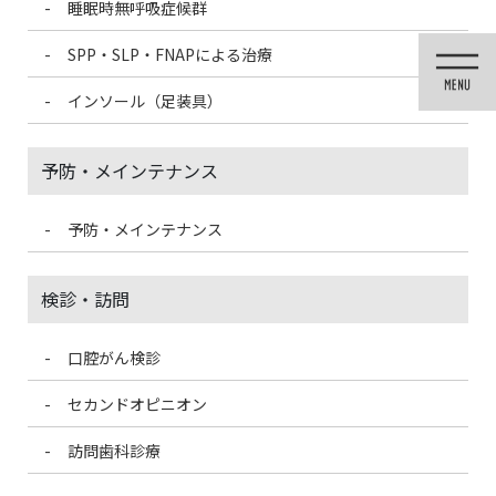
睡眠時無呼吸症候群
コ
ナ
ン
ビ
SPP・SLP・FNAPによる治療
テ
ゲ
ン
ー
インソール（足装具）
ツ
シ
に
ョ
移
ン
予防・メインテナンス
動
に
移
動
予防・メインテナンス
投稿
検診・訪問
口腔がん検診
HOME
ボトックス治療を受けた患者様の声
71B798BC-C08B-4914-9479-E8E66859DBD1-150×150
セカンドオピニオン
訪問歯科診療
2021/3/13