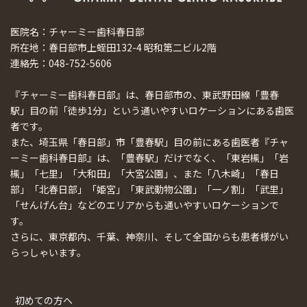
医院名：チャーミー歯科春日部
所在地：春日部市上蛭田132-4 昭和第二ビル2階
連絡先：048-752-5606
『チャーミー歯科春日部』は、春日部市の、東武野田線「豊春
駅」目の前「徒歩1分」という通いやすいロケーションにある歯医
者です。
また、埼玉県「春日部」市「豊春駅」目の前にある歯医者『チャ
ーミー歯科春日部』は、「豊春駅」だけでなく、「東岩槻」「岩
槻」「七里」「大和田」「大宮公園」、また「八木崎」「春日
部」「北春日部」「姫宮」「東武動物公園」「一ノ割」「武里」
「せんげん台」などのエリアからも通いやすいロケーションで
す。
さらに、東京都内、千葉、神奈川、そして全国からも患者様がい
らっしゃいます。
初めての方へ