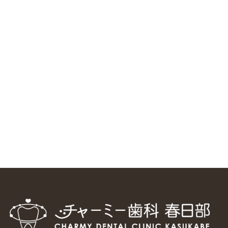
RSS（メディプラングループニュース）
ニューヨーク大学 歯学部に視察に来ました
2025/1/25
中国からのツアーの一団50人がパルフェクリニックを見学
しました
2024/11/17
スマーティ矯正をしている中国人歯科医師に対して神奈川歯
科大学の見学ツアーを企画しました
2024/10/29
マウスピース矯正システム「スマーティー（Smartee）」が
日本初上陸
2024/9/11
ホーチミンで1番のインプラント施設を訪問
2024/8/15