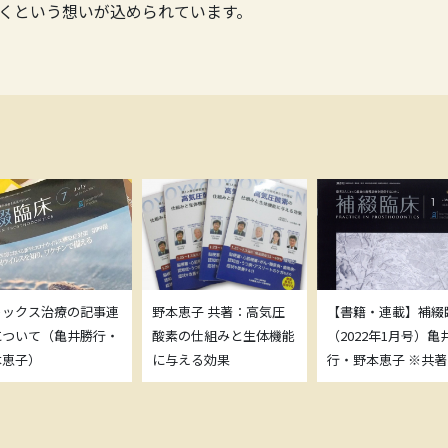
くという想いが込められています。
トックス治療の記事連
野本恵子 共著：高気圧
【書籍・連載】補綴
について（亀井勝行・
酸素の仕組みと生体機能
（2022年1月号）亀
本恵子）
に与える効果
行・野本恵子 ※共著