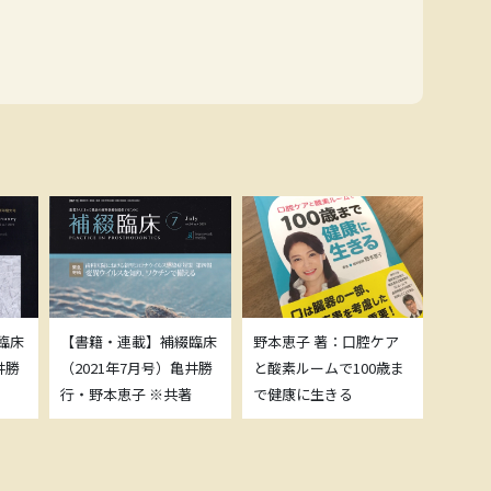
臨床
【書籍・連載】補綴臨床
野本恵子 著：口腔ケア
ボトッ
井勝
（2021年7月号）亀井勝
と酸素ルームで100歳ま
載につ
行・野本恵子 ※共著
で健康に生きる
野本恵