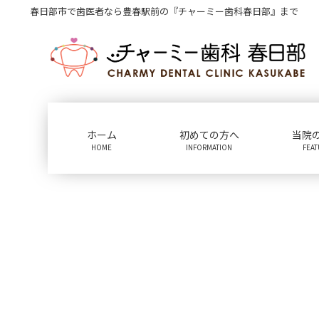
コ
ナ
春日部市で歯医者なら豊春駅前の『チャーミー歯科春日部』まで
ン
ビ
テ
ゲ
ン
ー
ツ
シ
に
ョ
移
ン
動
に
ホーム
初めての方へ
当院
移
HOME
INFORMATION
FEA
動