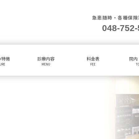
急患随時・各種保険
048-752-
の特徴
診療内容
料金表
院内
TURE
MENU
FEE
T