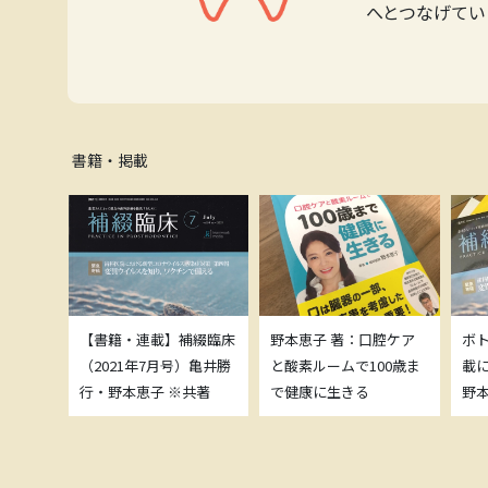
へとつなげてい
書籍・掲載
補綴臨床
【書籍・連載】補綴臨床
野本恵子 著：口腔ケア
ボ
）亀井勝
（2021年7月号）亀井勝
と酸素ルームで100歳ま
載
共著
行・野本恵子 ※共著
で健康に生きる
野