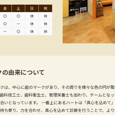
金
土
日
祝
◎
◎
休
休
◎
ー
休
休
ー
◎
休
休
クの由来について
クは、中心に歯のマークがあり、その周りを様々な色の円が取
歯科技工士、歯科衛生士、管理栄養士も加わり、チームとなっ
合いとなっています。 一番上にあるハートは「真心を込めて」
持ち寄り、力を合わせ、真心を込めて診療を行うことで、より