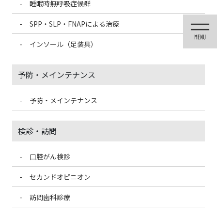
睡眠時無呼吸症候群
コ
ナ
ン
ビ
SPP・SLP・FNAPによる治療
テ
ゲ
ン
ー
インソール（足装具）
ツ
シ
に
ョ
移
ン
予防・メインテナンス
動
に
移
動
予防・メインテナンス
投稿
検診・訪問
口腔がん検診
HOME
ドクターの誕生日
F4E5DBFD-A36E-4F16-A52D-5088BAF1F74C-300×225
セカンドオピニオン
訪問歯科診療
2021/3/13