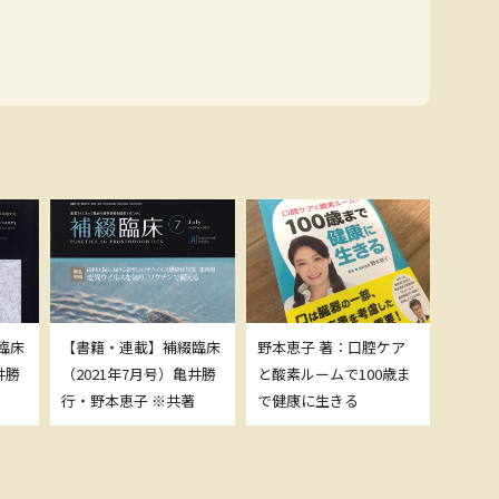
臨床
【書籍・連載】補綴臨床
野本恵子 著：口腔ケア
ボトッ
井勝
（2021年7月号）亀井勝
と酸素ルームで100歳ま
載につ
行・野本恵子 ※共著
で健康に生きる
野本恵