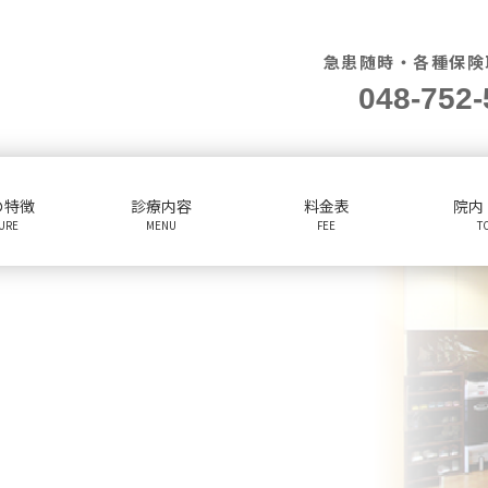
急患随時・各種保険
048-752-
の特徴
診療内容
料金表
院内
TURE
MENU
FEE
T