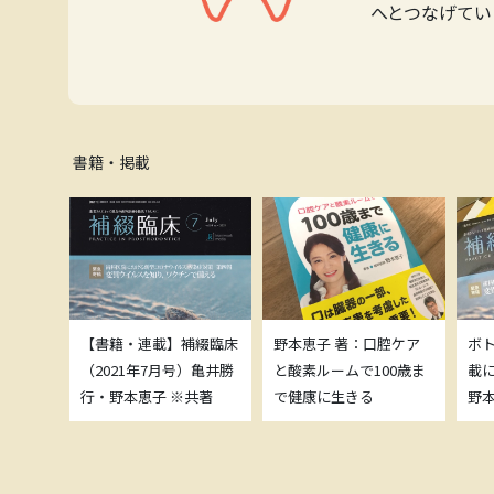
へとつなげてい
書籍・掲載
補綴臨床
【書籍・連載】補綴臨床
野本恵子 著：口腔ケア
ボ
）亀井勝
（2021年7月号）亀井勝
と酸素ルームで100歳ま
載
共著
行・野本恵子 ※共著
で健康に生きる
野