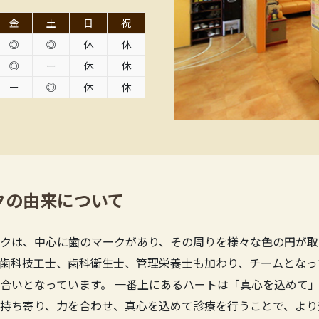
金
土
日
祝
◎
◎
休
休
◎
ー
休
休
ー
◎
休
休
クの由来について
クは、中心に歯のマークがあり、その周りを様々な色の円が取
歯科技工士、歯科衛生士、管理栄養士も加わり、チームとなっ
合いとなっています。 一番上にあるハートは「真心を込めて」
持ち寄り、力を合わせ、真心を込めて診療を行うことで、より