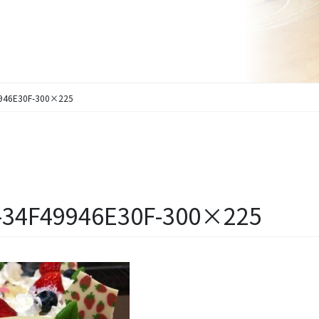
9946E30F-300×225
9-34F49946E30F-300×225