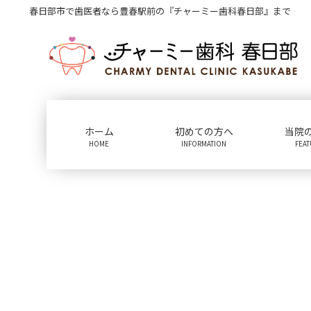
コ
ナ
春日部市で歯医者なら豊春駅前の『チャーミー歯科春日部』まで
ン
ビ
テ
ゲ
ン
ー
ツ
シ
に
ョ
移
ン
動
に
ホーム
初めての方へ
当院
移
HOME
INFORMATION
FEA
動