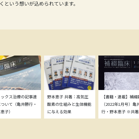
くという想いが込められています。
トックス治療の記事連
野本恵子 共著：高気圧
【書籍・連載】補綴
について（亀井勝行・
酸素の仕組みと生体機能
（2022年1月号）亀
本恵子）
に与える効果
行・野本恵子 ※共著