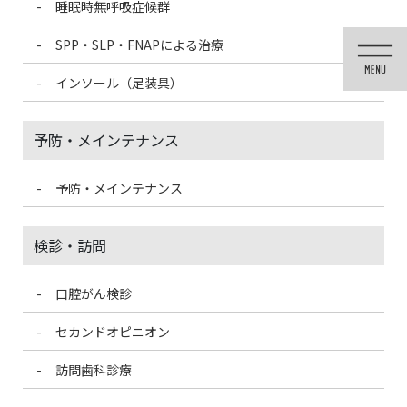
睡眠時無呼吸症候群
コ
ナ
ン
ビ
SPP・SLP・FNAPによる治療
テ
ゲ
ン
ー
インソール（足装具）
ツ
シ
に
ョ
移
ン
予防・メインテナンス
動
に
移
動
予防・メインテナンス
投稿
検診・訪問
口腔がん検診
HOME
サプリメント:ビタミンD
ビタミン販促
セカンドオピニオン
2022/3/10
訪問歯科診療
ビタミン販促