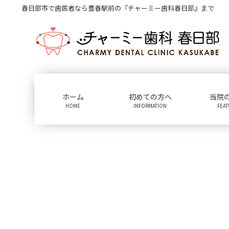
コ
ナ
春日部市で歯医者なら豊春駅前の『チャーミー歯科春日部』まで
ン
ビ
テ
ゲ
ン
ー
ツ
シ
に
ョ
移
ン
動
に
ホーム
初めての方へ
当院
移
HOME
INFORMATION
FEA
動