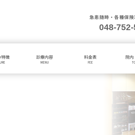
急患随時・各種保険
048-752-
の特徴
診療内容
料金表
院内
TURE
MENU
FEE
T