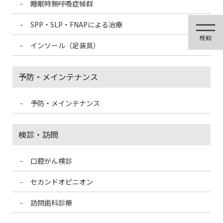
睡眠時無呼吸症候群
コ
ナ
ン
ビ
SPP・SLP・FNAPによる治療
テ
ゲ
ン
ー
インソール（足装具）
ツ
シ
に
ョ
移
ン
予防・メインテナンス
動
に
移
動
予防・メインテナンス
医院ブログ
検診・訪問
口腔がん検診
HOME
医院ブログ
サプリメントの保存方法
セカンドオピニオン
2022/5/30
訪問歯科診療
医院ブログ