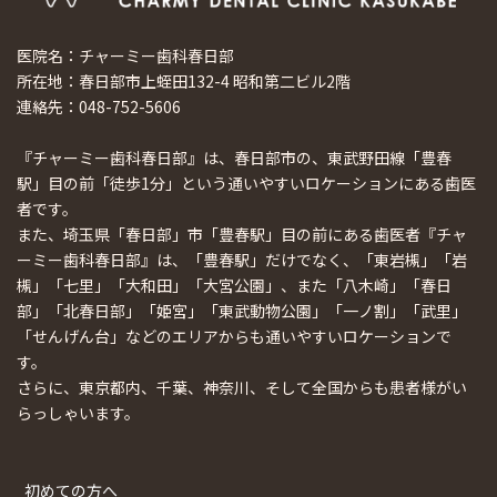
医院名：チャーミー歯科春日部
所在地：春日部市上蛭田132-4 昭和第二ビル2階
連絡先：048-752-5606
『チャーミー歯科春日部』は、春日部市の、東武野田線「豊春
駅」目の前「徒歩1分」という通いやすいロケーションにある歯医
者です。
また、埼玉県「春日部」市「豊春駅」目の前にある歯医者『チャ
ーミー歯科春日部』は、「豊春駅」だけでなく、「東岩槻」「岩
槻」「七里」「大和田」「大宮公園」、また「八木崎」「春日
部」「北春日部」「姫宮」「東武動物公園」「一ノ割」「武里」
「せんげん台」などのエリアからも通いやすいロケーションで
す。
さらに、東京都内、千葉、神奈川、そして全国からも患者様がい
らっしゃいます。
初めての方へ