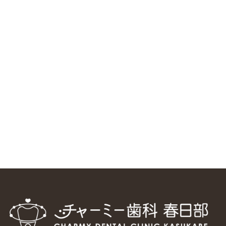
RSS（メディプラングループニュース）
ニューヨーク大学 歯学部に視察に来ました
2025/1/25
中国からのツアーの一団50人がパルフェクリニックを見学
しました
2024/11/17
スマーティ矯正をしている中国人歯科医師に対して神奈川歯
科大学の見学ツアーを企画しました
2024/10/29
マウスピース矯正システム「スマーティー（Smartee）」が
日本初上陸
2024/9/11
ホーチミンで1番のインプラント施設を訪問
2024/8/15