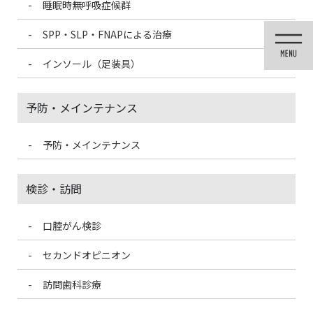
睡眠時無呼吸症候群
コ
ナ
ン
ビ
SPP・SLP・FNAPによる治療
テ
ゲ
ン
ー
インソール（足装具）
ツ
シ
に
ョ
移
ン
予防・メインテナンス
動
に
移
動
予防・メインテナンス
投稿
検診・訪問
口腔がん検診
HOME
コロナ対策に洗口剤
🗣
DB124664-2CFF-4FA0-BCC4-AA6E470A7F7F
セカンドオピニオン
2021/5/28
訪問歯科診療
DB124664-2CFF-4FA0-BCC4-