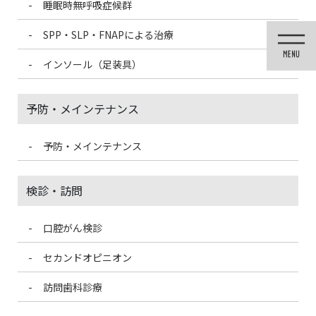
睡眠時無呼吸症候群
コ
ナ
ン
ビ
SPP・SLP・FNAPによる治療
テ
ゲ
ン
ー
インソール（足装具）
ツ
シ
に
ョ
移
ン
予防・メインテナンス
動
に
移
動
予防・メインテナンス
投稿
検診・訪問
口腔がん検診
HOME
グループ医院合同の点滴勉強会を行いました。
F6D94D49-8666-48D5-B6B1-F5C8158C7D01
セカンドオピニオン
訪問歯科診療
2021/6/14