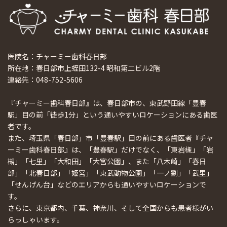
医院名：チャーミー歯科春日部
所在地：春日部市上蛭田132-4 昭和第二ビル2階
連絡先：048-752-5606
『チャーミー歯科春日部』は、春日部市の、東武野田線「豊春
駅」目の前「徒歩1分」という通いやすいロケーションにある歯医
者です。
また、埼玉県「春日部」市「豊春駅」目の前にある歯医者『チャ
ーミー歯科春日部』は、「豊春駅」だけでなく、「東岩槻」「岩
槻」「七里」「大和田」「大宮公園」、また「八木崎」「春日
部」「北春日部」「姫宮」「東武動物公園」「一ノ割」「武里」
「せんげん台」などのエリアからも通いやすいロケーションで
す。
さらに、東京都内、千葉、神奈川、そして全国からも患者様がい
らっしゃいます。