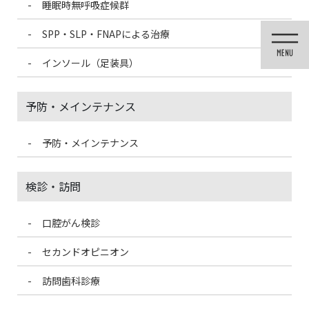
睡眠時無呼吸症候群
コ
ナ
ン
ビ
SPP・SLP・FNAPによる治療
テ
ゲ
ン
ー
インソール（足装具）
ツ
シ
に
ョ
移
ン
予防・メインテナンス
動
に
移
動
予防・メインテナンス
医院ブログ
検診・訪問
口腔がん検診
HOME
医院ブログ
グループ医院合同の点滴勉強会を行いました。
セカンドオピニオン
2021/6/15
訪問歯科診療
医院ブログ