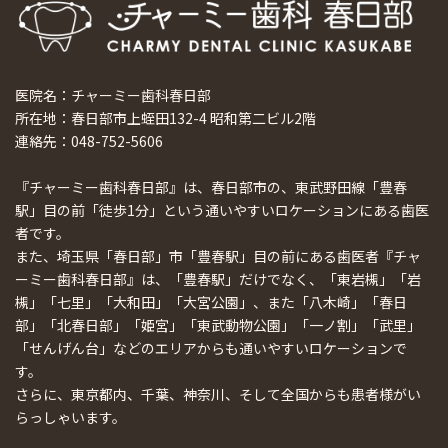
医院名：チャーミー歯科春日部
所在地：春日部市上蛭田132-4 昭和第二ビル2階
連絡先：048-752-5606
『チャーミー歯科春日部』は、春日部市の、東武野田線「豊春
駅」目の前「徒歩1分」という通いやすいロケーションにある歯医
者です。
また、埼玉県「春日部」市「豊春駅」目の前にある歯医者『チャ
ーミー歯科春日部』は、「豊春駅」だけでなく、「東岩槻」「岩
槻」「七里」「大和田」「大宮公園」、また「八木崎」「春日
部」「北春日部」「姫宮」「東武動物公園」「一ノ割」「武里」
「せんげん台」などのエリアからも通いやすいロケーションで
す。
さらに、東京都内、千葉、神奈川、そして全国からも患者様がい
らっしゃいます。