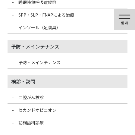
睡眠時無呼吸症候群
コ
ナ
ン
ビ
SPP・SLP・FNAPによる治療
テ
ゲ
ン
ー
インソール（足装具）
ツ
シ
に
ョ
移
ン
予防・メインテナンス
動
に
移
動
予防・メインテナンス
投稿
検診・訪問
口腔がん検診
HOME
ガムを噛むとむし歯になりやすい？なりにくい？
9877DE91-91F2-43EB-813B-683547472BA3-300×199
セカンドオピニオン
訪問歯科診療
2021/4/19