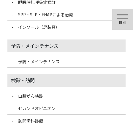
睡眠時無呼吸症候群
コ
ナ
ン
ビ
SPP・SLP・FNAPによる治療
テ
ゲ
ン
ー
インソール（足装具）
ツ
シ
に
ョ
移
ン
予防・メインテナンス
動
に
移
動
予防・メインテナンス
投稿
検診・訪問
口腔がん検診
HOME
ガムを噛むとむし歯になりやすい？なりにくい？
9877DE91-91F2-43EB-813B-683547472BA3-150×150
セカンドオピニオン
訪問歯科診療
2021/4/19