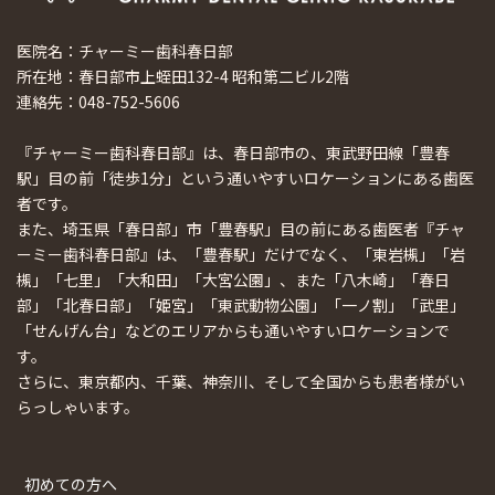
医院名：チャーミー歯科春日部
所在地：春日部市上蛭田132-4 昭和第二ビル2階
連絡先：048-752-5606
『チャーミー歯科春日部』は、春日部市の、東武野田線「豊春
駅」目の前「徒歩1分」という通いやすいロケーションにある歯医
者です。
また、埼玉県「春日部」市「豊春駅」目の前にある歯医者『チャ
ーミー歯科春日部』は、「豊春駅」だけでなく、「東岩槻」「岩
槻」「七里」「大和田」「大宮公園」、また「八木崎」「春日
部」「北春日部」「姫宮」「東武動物公園」「一ノ割」「武里」
「せんげん台」などのエリアからも通いやすいロケーションで
す。
さらに、東京都内、千葉、神奈川、そして全国からも患者様がい
らっしゃいます。
初めての方へ