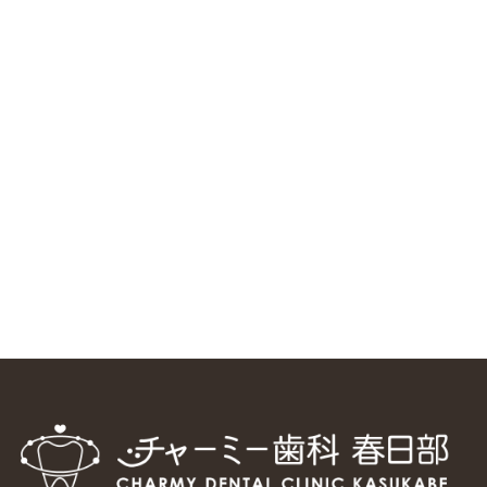
RSS（メディプラングループニュース）
ニューヨーク大学 歯学部に視察に来ました
2025/1/25
中国からのツアーの一団50人がパルフェクリニックを見学
しました
2024/11/17
スマーティ矯正をしている中国人歯科医師に対して神奈川歯
科大学の見学ツアーを企画しました
2024/10/29
マウスピース矯正システム「スマーティー（Smartee）」が
日本初上陸
2024/9/11
ホーチミンで1番のインプラント施設を訪問
2024/8/15