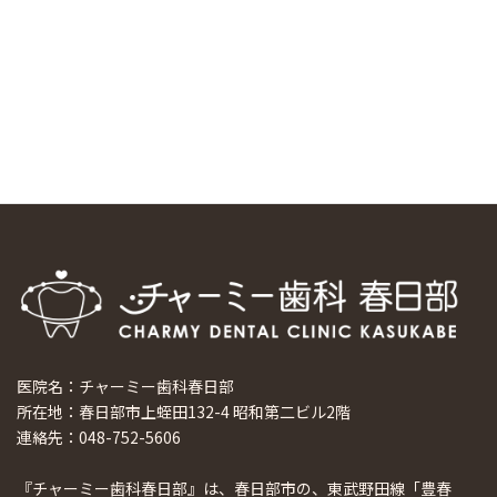
科大学の見学ツアーを企画しました
2024/10/29
マウスピース矯正システム「スマーティー（Smartee）」が
日本初上陸
2024/9/11
ホーチミンで1番のインプラント施設を訪問
2024/8/15
医院名：チャーミー歯科春日部
所在地：春日部市上蛭田132-4 昭和第二ビル2階
連絡先：048-752-5606
『チャーミー歯科春日部』は、春日部市の、東武野田線「豊春