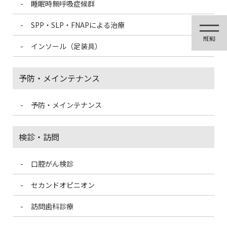
睡眠時無呼吸症候群
コ
ナ
ン
ビ
SPP・SLP・FNAPによる治療
テ
ゲ
ン
ー
インソール（足装具）
ツ
シ
に
ョ
移
ン
予防・メインテナンス
動
に
移
動
予防・メインテナンス
医院ブログ
検診・訪問
口腔がん検診
HOME
医院ブログ
やはり歯にはカルシウム！
セカンドオピニオン
2021/9/30
訪問歯科診療
医院ブログ