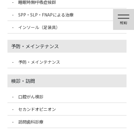
睡眠時無呼吸症候群
コ
ナ
ン
ビ
SPP・SLP・FNAPによる治療
テ
ゲ
ン
ー
インソール（足装具）
ツ
シ
に
ョ
移
ン
予防・メインテナンス
動
に
移
動
予防・メインテナンス
歯科医療情報ブログ
検診・訪問
口腔がん検診
HOME
歯科医療情報ブログ
むし歯になりやすくなる食べ方
セカンドオピニオン
2020/11/19
訪問歯科診療
歯科医療情報ブログ