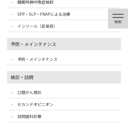
睡眠時無呼吸症候群
コ
ナ
ン
ビ
SPP・SLP・FNAPによる治療
テ
ゲ
ン
ー
インソール（足装具）
ツ
シ
に
ョ
移
ン
予防・メインテナンス
動
に
移
動
予防・メインテナンス
医院ブログ
検診・訪問
口腔がん検診
HOME
医院ブログ
なぜすぐにむし歯治療をしてくれないの？
セカンドオピニオン
2023/6/2
訪問歯科診療
医院ブログ