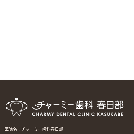
中国からのツアーの一団50人がパルフェクリニックを見学
しました
2024/11/17
スマーティ矯正をしている中国人歯科医師に対して神奈川歯
科大学の見学ツアーを企画しました
2024/10/29
マウスピース矯正システム「スマーティー（Smartee）」が
日本初上陸
2024/9/11
ホーチミンで1番のインプラント施設を訪問
2024/8/15
医院名：チャーミー歯科春日部