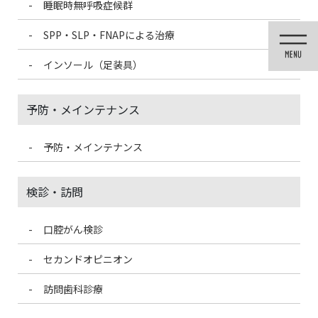
睡眠時無呼吸症候群
コ
ナ
ン
ビ
SPP・SLP・FNAPによる治療
テ
ゲ
ン
ー
インソール（足装具）
ツ
シ
に
ョ
移
ン
予防・メインテナンス
動
に
移
動
予防・メインテナンス
歯科医療情報ブログ
検診・訪問
口腔がん検診
HOME
歯科医療情報ブログ
だいぶ秋めいてきましたね
セカンドオピニオン
2020/10/23
訪問歯科診療
歯科医療情報ブログ