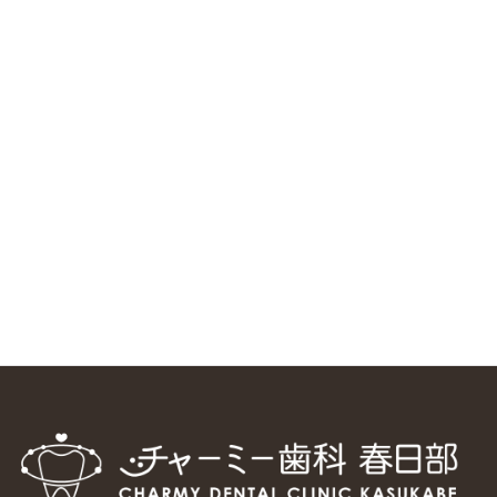
RSS（メディプラングループニュース）
ニューヨーク大学 歯学部に視察に来ました
2025/1/25
中国からのツアーの一団50人がパルフェクリニックを見学
しました
2024/11/17
スマーティ矯正をしている中国人歯科医師に対して神奈川歯
科大学の見学ツアーを企画しました
2024/10/29
マウスピース矯正システム「スマーティー（Smartee）」が
日本初上陸
2024/9/11
ホーチミンで1番のインプラント施設を訪問
2024/8/15