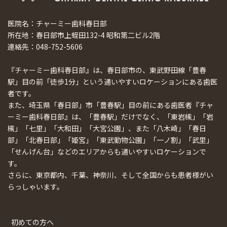
医院名：チャーミー歯科春日部
所在地：春日部市上蛭田132-4 昭和第二ビル2階
連絡先：048-752-5606
『チャーミー歯科春日部』は、春日部市の、東武野田線「豊春
駅」目の前「徒歩1分」という通いやすいロケーションにある歯医
者です。
また、埼玉県「春日部」市「豊春駅」目の前にある歯医者『チャ
ーミー歯科春日部』は、「豊春駅」だけでなく、「東岩槻」「岩
槻」「七里」「大和田」「大宮公園」、また「八木崎」「春日
部」「北春日部」「姫宮」「東武動物公園」「一ノ割」「武里」
「せんげん台」などのエリアからも通いやすいロケーションで
す。
さらに、東京都内、千葉、神奈川、そして全国からも患者様がい
らっしゃいます。
初めての方へ