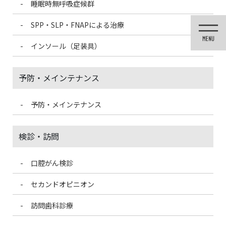
睡眠時無呼吸症候群
コ
ナ
ン
ビ
SPP・SLP・FNAPによる治療
テ
ゲ
ン
ー
インソール（足装具）
ツ
シ
に
ョ
移
ン
予防・メインテナンス
動
に
移
動
予防・メインテナンス
投稿
検診・訪問
口腔がん検診
HOME
そこ描くところじゃありませんよ
1637576F-DD7A-4310-B06B-2765520BF4AD-150×150
セカンドオピニオン
訪問歯科診療
2021/3/14