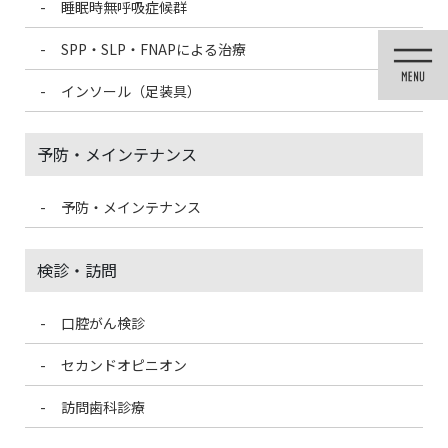
睡眠時無呼吸症候群
コ
ナ
ン
ビ
SPP・SLP・FNAPによる治療
テ
ゲ
ン
ー
インソール（足装具）
ツ
シ
に
ョ
移
ン
予防・メインテナンス
動
に
移
動
予防・メインテナンス
投稿
検診・訪問
口腔がん検診
HOME
さつまいもはダイエットにもお子さまにもおすすめ
E0658C79-C833-47CE-9915-F8F8487799FE-300×225
セカンドオピニオン
訪問歯科診療
2021/4/19