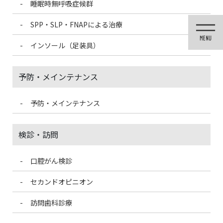
睡眠時無呼吸症候群
コ
ナ
ン
ビ
SPP・SLP・FNAPによる治療
テ
ゲ
ン
ー
インソール（足装具）
ツ
シ
に
ョ
移
ン
予防・メインテナンス
動
に
移
動
予防・メインテナンス
医院ブログ
検診・訪問
口腔がん検診
HOME
医院ブログ
いのちの日
セカンドオピニオン
2025/3/15
訪問歯科診療
医院ブログ