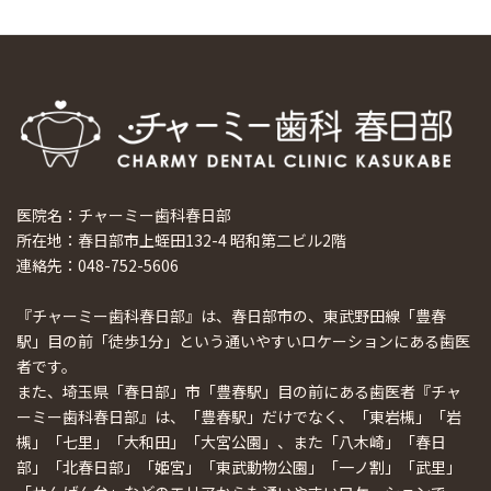
医院名：チャーミー歯科春日部
所在地：春日部市上蛭田132-4 昭和第二ビル2階
連絡先：048-752-5606
『チャーミー歯科春日部』は、春日部市の、東武野田線「豊春
駅」目の前「徒歩1分」という通いやすいロケーションにある歯医
者です。
また、埼玉県「春日部」市「豊春駅」目の前にある歯医者『チャ
ーミー歯科春日部』は、「豊春駅」だけでなく、「東岩槻」「岩
槻」「七里」「大和田」「大宮公園」、また「八木崎」「春日
部」「北春日部」「姫宮」「東武動物公園」「一ノ割」「武里」