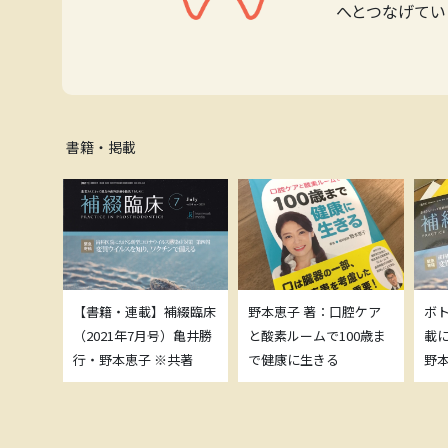
へとつなげてい
書籍・掲載
補綴臨床
【書籍・連載】補綴臨床
野本恵子 著：口腔ケア
ボ
）亀井勝
（2021年7月号）亀井勝
と酸素ルームで100歳ま
載
共著
行・野本恵子 ※共著
で健康に生きる
野