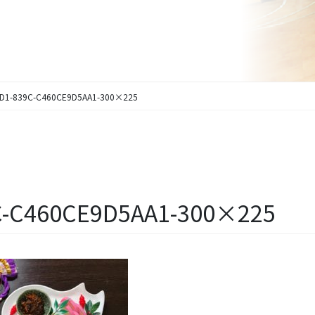
7D1-839C-C460CE9D5AA1-300×225
C-C460CE9D5AA1-300×225