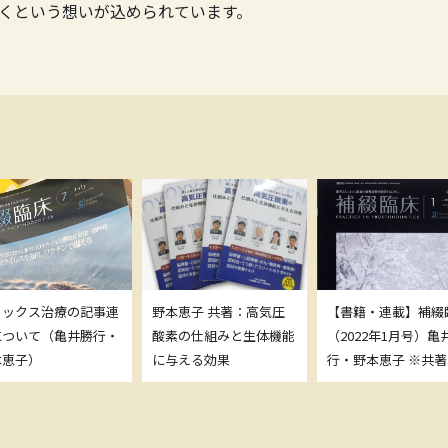
くという想いが込められています。
トックス治療の記事連
野本恵子 共著：高気圧
【書籍・連載】補綴
について（亀井勝行・
酸素の仕組みと生体機能
（2022年1月号）亀
本恵子）
に与える効果
行・野本恵子 ※共著