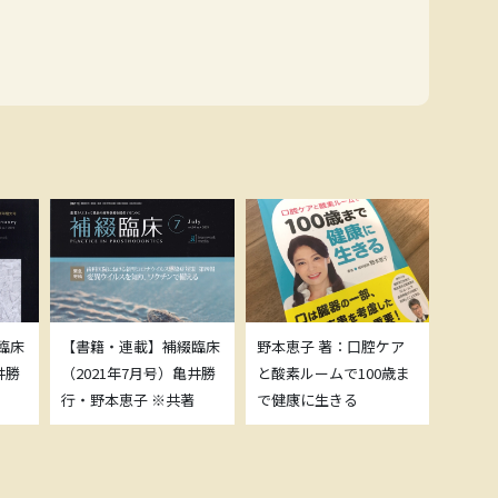
臨床
【書籍・連載】補綴臨床
野本恵子 著：口腔ケア
ボトッ
井勝
（2021年7月号）亀井勝
と酸素ルームで100歳ま
載につ
行・野本恵子 ※共著
で健康に生きる
野本恵