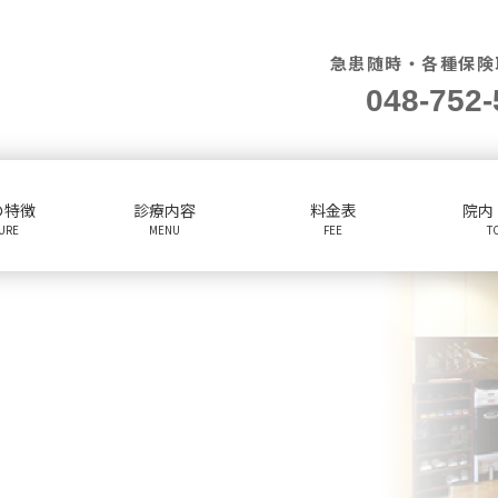
急患随時・各種保険
048-752-
の特徴
診療内容
料金表
院内
TURE
MENU
FEE
T