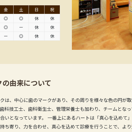
金
土
日
祝
◎
◎
休
休
◎
ー
休
休
ー
◎
休
休
クの由来について
クは、中心に歯のマークがあり、その周りを様々な色の円が取
歯科技工士、歯科衛生士、管理栄養士も加わり、チームとなっ
合いとなっています。 一番上にあるハートは「真心を込めて」
持ち寄り、力を合わせ、真心を込めて診療を行うことで、より