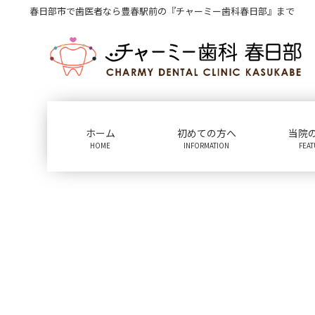
コ
ナ
春日部市で歯医者なら豊春駅前の『チャーミー歯科春日部』まで
ン
ビ
テ
ゲ
ン
ー
ツ
シ
に
ョ
移
ン
動
に
ホーム
初めての方へ
当院
移
HOME
INFORMATION
FEA
動