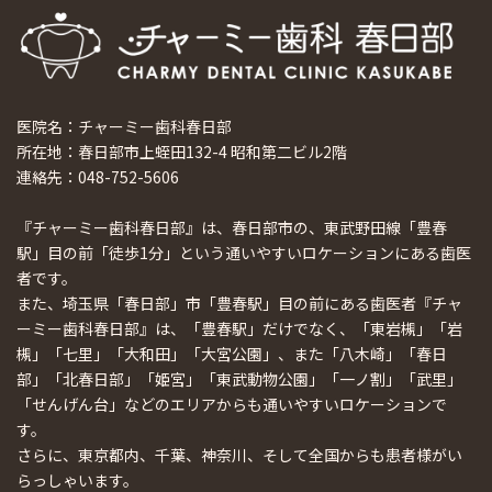
医院名：チャーミー歯科春日部
所在地：春日部市上蛭田132-4 昭和第二ビル2階
連絡先：048-752-5606
『チャーミー歯科春日部』は、春日部市の、東武野田線「豊春
駅」目の前「徒歩1分」という通いやすいロケーションにある歯医
者です。
また、埼玉県「春日部」市「豊春駅」目の前にある歯医者『チャ
ーミー歯科春日部』は、「豊春駅」だけでなく、「東岩槻」「岩
槻」「七里」「大和田」「大宮公園」、また「八木崎」「春日
部」「北春日部」「姫宮」「東武動物公園」「一ノ割」「武里」
「せんげん台」などのエリアからも通いやすいロケーションで
す。
さらに、東京都内、千葉、神奈川、そして全国からも患者様がい
らっしゃいます。