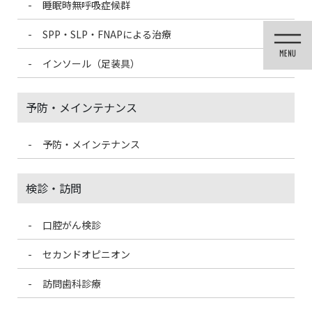
睡眠時無呼吸症候群
コ
ナ
ン
ビ
SPP・SLP・FNAPによる治療
テ
ゲ
ン
ー
インソール（足装具）
ツ
シ
に
ョ
移
ン
予防・メインテナンス
動
に
移
動
予防・メインテナンス
歯科医療情報ブログ
検診・訪問
口腔がん検診
HOME
歯科医療情報ブログ
【症例】食いしばり.首＆肩凝り
セカンドオピニオン
2021/3/18
訪問歯科診療
歯科医療情報ブログ