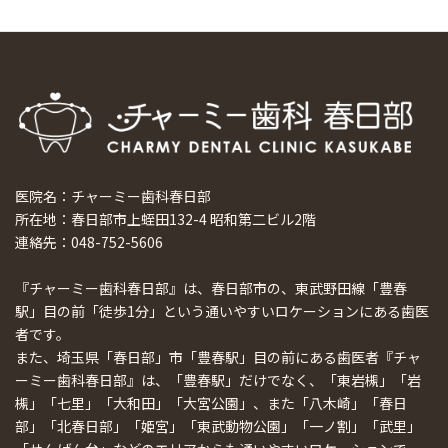
医院名：チャーミー歯科春日部
所在地：春日部市上蛭田132-4 昭和第二ビル2階
連絡先：048-752-5606
『チャーミー歯科春日部』は、春日部市の、東武野田線「豊春
駅」目の前「徒歩1分」という通いやすいロケーションにある歯医
者です。
また、埼玉県「春日部」市「豊春駅」目の前にある歯医者『チャ
ーミー歯科春日部』は、「豊春駅」だけでなく、「東岩槻」「岩
槻」「七里」「大和田」「大宮公園」、また「八木崎」「春日
部」「北春日部」「姫宮」「東武動物公園」「一ノ割」「武里」