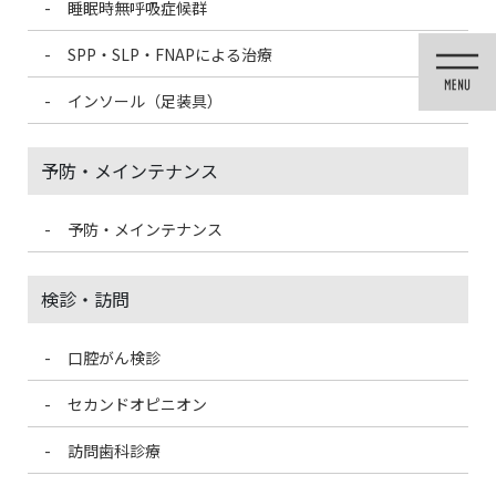
睡眠時無呼吸症候群
コ
ナ
ン
ビ
SPP・SLP・FNAPによる治療
テ
ゲ
ン
ー
インソール（足装具）
ツ
シ
に
ョ
移
ン
予防・メインテナンス
動
に
移
動
予防・メインテナンス
投稿
検診・訪問
口腔がん検診
HOME
【ボトックス】食いしばり.エラ張り改善
2152121B-CBAF-47D3-BDA0-75B3ED373A52-225×300
セカンドオピニオン
訪問歯科診療
2021/4/19