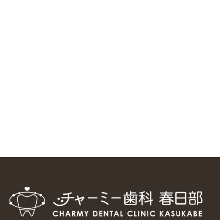
ニューヨーク大学 歯学部に視察に来ました
2025/1/25
中国からのツアーの一団50人がパルフェクリニックを見学
しました
2024/11/17
スマーティ矯正をしている中国人歯科医師に対して神奈川歯
科大学の見学ツアーを企画しました
2024/10/29
マウスピース矯正システム「スマーティー（Smartee）」が
日本初上陸
2024/9/11
ホーチミンで1番のインプラント施設を訪問
2024/8/15