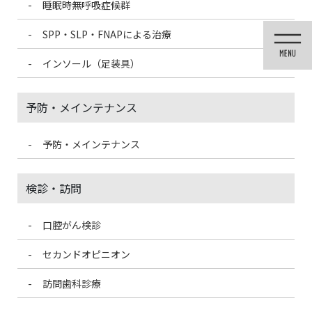
睡眠時無呼吸症候群
コ
ナ
ン
ビ
SPP・SLP・FNAPによる治療
テ
ゲ
ン
ー
インソール（足装具）
ツ
シ
に
ョ
移
ン
予防・メインテナンス
動
に
移
動
予防・メインテナンス
投稿
検診・訪問
口腔がん検診
HOME
審美治療
shinbi31
セカンドオピニオン
2021/3/4
訪問歯科診療
shinbi31