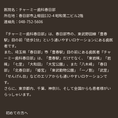
医院名：チャーミー歯科春日部
所在地：春日部市上蛭田132-4 昭和第二ビル2階
連絡先：048-752-5606
『チャーミー歯科春日部』は、春日部市の、東武野田線「豊春
駅」目の前「徒歩1分」という通いやすいロケーションにある歯医
者です。
また、埼玉県「春日部」市「豊春駅」目の前にある歯医者『チャ
ーミー歯科春日部』は、「豊春駅」だけでなく、「東岩槻」「岩
槻」「七里」「大和田」「大宮公園」、また「八木崎」「春日
部」「北春日部」「姫宮」「東武動物公園」「一ノ割」「武里」
「せんげん台」などのエリアからも通いやすいロケーションで
す。
さらに、東京都内、千葉、神奈川、そして全国からも患者様がい
らっしゃいます。
初めての方へ